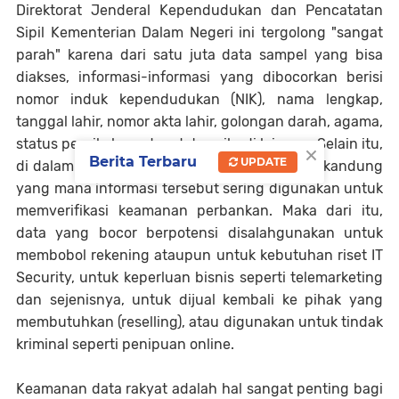
Direktorat Jenderal Kependudukan dan Pencatatan
Sipil Kementerian Dalam Negeri ini tergolong "sangat
parah" karena dari satu juta data sampel yang bisa
diakses, informasi-informasi yang dibocorkan berisi
nomor induk kependudukan (NIK), nama lengkap,
tanggal lahir, nomor akta lahir, golongan darah, agama,
status pernikahan, dan data pribadi lainnya. Selain itu,
×
Berita Terbaru
UPDATE
di dalamnya juga memuat nama lengkap ibu kandung
yang mana informasi tersebut sering digunakan untuk
memverifikasi keamanan perbankan. Maka dari itu,
data yang bocor berpotensi disalahgunakan untuk
membobol rekening ataupun untuk kebutuhan riset IT
Security, untuk keperluan bisnis seperti telemarketing
dan sejenisnya, untuk dijual kembali ke pihak yang
membutuhkan (reselling), atau digunakan untuk tindak
kriminal seperti penipuan online.
Keamanan data rakyat adalah hal sangat penting bagi