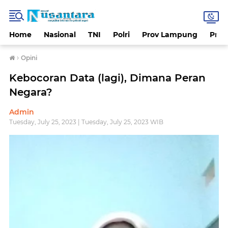
Home
Nasional
TNI
Polri
Prov Lampung
Prov
›
Opini
Kebocoran Data (lagi), Dimana Peran
Negara?
Admin
Tuesday, July 25, 2023 | Tuesday, July 25, 2023 WIB