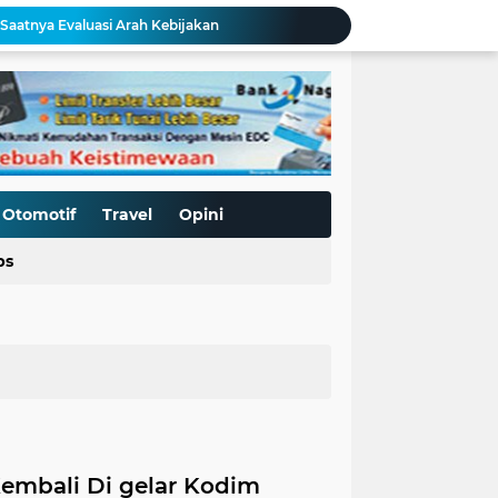
 Saatnya Evaluasi Arah Kebijakan
al Kasus Dinilai Janggal"
Pengerasan Jalan TMMD ke-129 Kodim 0306/50 Kota, Menguatkan Akses Menuju Kemajuan Nagari
Edukasi Keselamatan Berkedara, Ditlantas Polda Sumbar Gelar "Police Goes To Campus" di UNP
Allah: Kedudukan L68TQ dalam Islam
t Islam Harus Berbuat Apa?
Pemaksaan Pajak?
ret Penjajahan Abadi
Otomotif
Travel
Opini
BoP dan New Gaza adalah Tipuan: Palestina Hanya Merdeka dengan Sistem Islam
ps
MBG Bukan Solusi tapi Korupsi, Kolusi, dan Nepotisme Para Elit Politik, Kolusi, dan Nepotisme Para Elit Politik
Kembali Di gelar Kodim