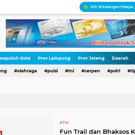
HIV di Kalangan Pelajar,
Erik Abdullah: "Sejak Aw
Antara HAM dan Hukum 
Palestina Terbelah, Uma
Kepatuhan Pajak atau 
Gaza Disekat Israel: Pot
mapuluh Kota
Prov Lampung
Prov Jateng
Daerah
ung
olahraga
puisi
tni
cerpen
polri
ti
#TNI
Fun Trail dan Bhaksos 