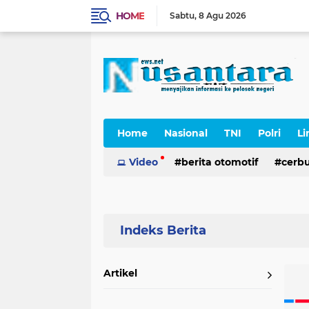
HOME
Sabtu
8 Agu 2026
Home
Nasional
TNI
Polri
Li
Cerpen
Video
berita otomotif
cerb
Home
Currently Browsing: baksos
Artikel