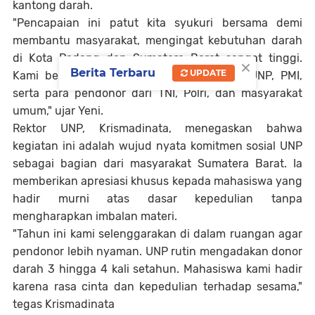
kantong darah.
​"Pencapaian ini patut kita syukuri bersama demi
membantu masyarakat, mengingat kebutuhan darah
di Kota Padang dan Sumatera Barat sangat tinggi.
×
Berita Terbaru
UPDATE
Kami berterima kasih kepada jajaran KSR UNP, PMI,
serta para pendonor dari TNI, Polri, dan masyarakat
umum," ujar Yeni.
​Rektor UNP, Krismadinata, menegaskan bahwa
kegiatan ini adalah wujud nyata komitmen sosial UNP
sebagai bagian dari masyarakat Sumatera Barat. Ia
memberikan apresiasi khusus kepada mahasiswa yang
hadir murni atas dasar kepedulian tanpa
mengharapkan imbalan materi.
​"Tahun ini kami selenggarakan di dalam ruangan agar
pendonor lebih nyaman. UNP rutin mengadakan donor
darah 3 hingga 4 kali setahun. Mahasiswa kami hadir
karena rasa cinta dan kepedulian terhadap sesama,"
tegas Krismadinata