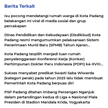
Berita Terkait
Isu pocong mendatangi rumah warga di Kota Padang
belakangan ini viral di media sosial dan grup
percakapan
Dinas Pendidikan dan Kebudayaan (Disdikbud) Kota
Padang resmi mengumumkan pelaksanaan Sistem
Penerimaan Murid Baru (SPMB) Tahun Ajaran
2026/2027 untuk jenjang SD dan SMP
Kota Padang terpilih menjadi tuan rumah
penyelenggaraan Konferensi Kerja (Konker)
Perhimpunan Dokter Paru Indonesia (PDPI) ke-XVIII
yang akan digelar pada 16–19 September 2026
Sukses menyabet predikat Swasti Saba Wiwerda
mendatang
(kategori perak) pada tahun 2025 lalu tidak membuat
Pemerintah Kota Padang berpuas diri
PSP Padang ditahan imbang Persengan Nganjuk
dalam pertandingan kedua di Liga 4 Nasional Piala
Presiden di Stadion Mandala Krida, Yogyakarta