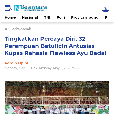
Home
Nasional
TNI
Polri
Prov Lampung
Prov
›
Berita daerah
Tingkatkan Percaya Diri, 32
Perempuan Batulicin Antusias
Kupas Rahasia Flawless Ayu Badai
Admin Opini
Monday, May 11, 2026 | Monday, May 11, 2026 WIB