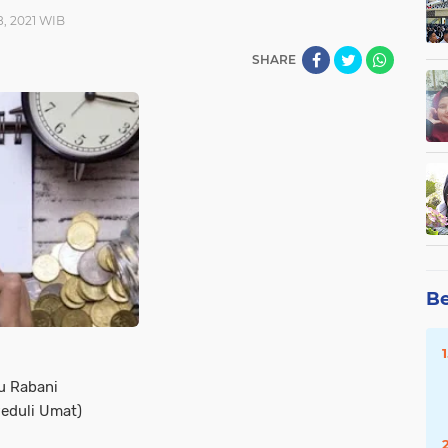
8, 2021 WIB
SHARE
Be
u Rabani
eduli Umat)