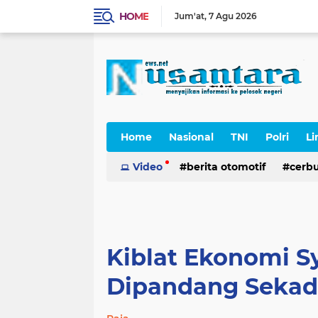
HOME
Jum'at
7 Agu 2026
Home
Nasional
TNI
Polri
Li
Cerpen
Video
berita otomotif
cerb
Kiblat Ekonomi S
Dipandang Sekad