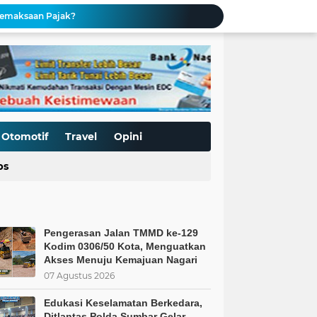
Pemaksaan Pajak?
ret Penjajahan Abadi
BoP dan New Gaza adalah Tipuan: Palestina Hanya Merdeka dengan Sistem Islam
Kurnia Nugraha Raih Penghargaan Indonesia Public Relations Top Leader 2026
s Kepercayaan Publik
BT & GENDER FLUID DI SEKOLAH
Pengerasan Jalan TMMD ke-129 Kodim 0306/50 Kota, Menguatkan Akses Menuju Kemajuan Nagari
Edukasi Keselamatan Berkedara, Ditlantas Polda Sumbar Gelar "Police Goes To Campus" di UNP
Otomotif
Travel
Opini
Allah: Kedudukan L68TQ dalam Islam
ps
t Islam Harus Berbuat Apa?
Pengerasan Jalan TMMD ke-129
Kodim 0306/50 Kota, Menguatkan
Akses Menuju Kemajuan Nagari
07 Agustus 2026
Edukasi Keselamatan Berkedara,
Ditlantas Polda Sumbar Gelar