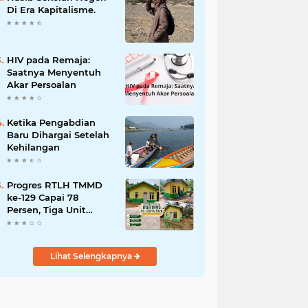
Bencana
Di Era Kapitalisme.
HIV pada Remaja:
Saatnya Menyentuh
Akar Persoalan
Ketika Pengabdian
Baru Dihargai Setelah
Kehilangan
Progres RTLH TMMD
ke-129 Capai 78
Persen, Tiga Unit
Rumah Bantuan Mulai
Rampung
Lihat Selengkapnya