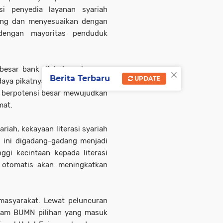
si penyedia layanan syariah
bang dan menyesuaikan dengan
 dengan mayoritas penduduk
 besar bank di Indonesia yang
×
Berita Terbaru
UPDATE
ya pikatnya. Bukan hanya itu,
ta berpotensi besar mewujudkan
mat.
iah, kekayaan literasi syariah
i ini digadang-gadang menjadi
ggi kecintaan kepada literasi
 otomatis akan meningkatkan
asyarakat. Lewat peluncuran
ham BUMN pilihan yang masuk