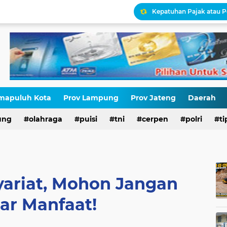
Kepatuhan Pajak atau 
Gaza Disekat Israel: Pot
Pajak, Aparat, dan Krisi
STOP NORMALISASI LG
mapuluh Kota
Prov Lampung
Prov Jateng
Daerah
Antara HAM dan Hukum 
ung
olahraga
puisi
tni
cerpen
polri
ti
Palestina Terbelah, Uma
yariat, Mohon Jangan
ar Manfaat!