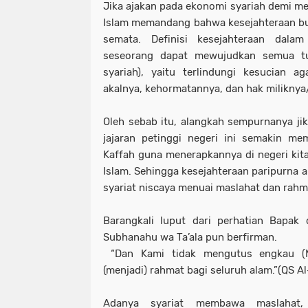
Jika ajakan pada ekonomi syariah demi m
Islam memandang bahwa kesejahteraan bu
semata. Definisi kesejahteraan dala
seseorang dapat mewujudkan semua tu
syariah), yaitu terlindungi kesucian a
akalnya, kehormatannya, dan hak milikny
Oleh sebab itu, alangkah sempurnanya jik
jajaran petinggi negeri ini semakin mem
Kaffah guna menerapkannya di negeri kit
Islam. Sehingga kesejahteraan paripurna a
syariat niscaya menuai maslahat dan rahm
Barangkali luput dari perhatian Bapak
Subhanahu wa Ta’ala pun berfirman.
“Dan Kami tidak mengutus engkau (
(menjadi) rahmat bagi seluruh alam.”(QS Al
Adanya syariat membawa maslahat,