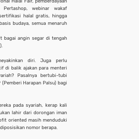
ional Halal Fair, pemberdayaan
n Pertashop, webinar wakaf
rtifikasi halal gratis, hingga
rbasis budaya, semua menaruh
 bagai angin segar di tengah
).
eyakinkan diri. Juga perlu
 di balik ajakan para menteri
riah? Pasalnya bertubi-tubi
 (Pemberi Harapan Palsu) bagi
reka pada syariah, kerap kali
ukan lahir dari dorongan iman
rofit oriented masih menduduki
h diposisikan nomor berapa.