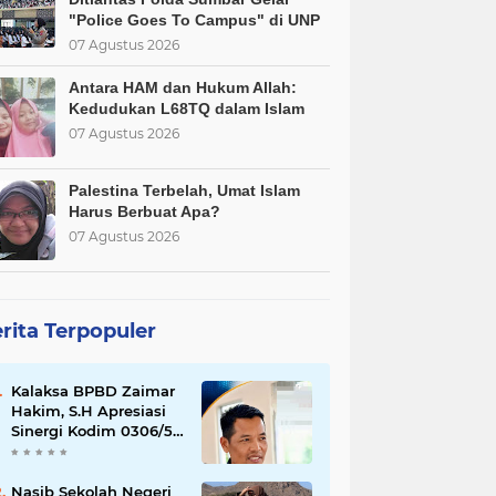
"Police Goes To Campus" di UNP
07 Agustus 2026
Antara HAM dan Hukum Allah:
Kedudukan L68TQ dalam Islam
07 Agustus 2026
Palestina Terbelah, Umat Islam
Harus Berbuat Apa?
07 Agustus 2026
rita Terpopuler
Kalaksa BPBD Zaimar
Hakim, S.H Apresiasi
Sinergi Kodim 0306/50
Kota dalam
Penguatan Mitigasi
dan Penanganan
Nasib Sekolah Negeri