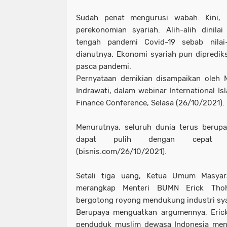
Sudah penat mengurusi wabah. Kini, p
perekonomian syariah. Alih-alih dinila
tengah pandemi Covid-19 sebab nilai-
dianutnya. Ekonomi syariah pun dipredi
pasca pandemi.
Pernyataan demikian disampaikan oleh M
Indrawati, dalam webinar International I
Finance Conference, Selasa (26/10/2021).
Menurutnya, seluruh dunia terus berup
dapat pulih dengan cepat d
(bisnis.com/26/10/2021).
Setali tiga uang, Ketua Umum Masyar
merangkap Menteri BUMN Erick Thoh
bergotong royong mendukung industri sya
Berupaya menguatkan argumennya, Eric
penduduk muslim dewasa Indonesia menc