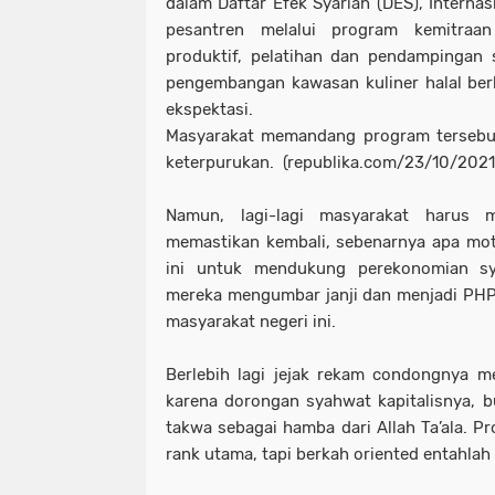
dalam Daftar Efek Syariah (DES), Internas
pesantren melalui program kemitraa
produktif, pelatihan dan pendampingan se
pengembangan kawasan kuliner halal be
ekspektasi.
Masyarakat memandang program tersebut
keterpurukan. (republika.com/23/10/2021
Namun, lagi-lagi masyarakat harus m
memastikan kembali, sebenarnya apa motif
ini untuk mendukung perekonomian sya
mereka mengumbar janji dan menjadi PHP
masyarakat negeri ini.
Berlebih lagi jejak rekam condongnya me
karena dorongan syahwat kapitalisnya, b
takwa sebagai hamba dari Allah Ta’ala. P
rank utama, tapi berkah oriented entahla