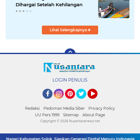
Dihargai Setelah Kehilangan
Lihat Selengkapnya
LOGIN PENULIS
Facebook
Instagram
Pinterest
Twitter
YouTube
Redaksi
Pedoman Media Siber
Privacy Policy
UU Pers 1999
Sitemap
About Page
Copyright ©
2026 Nusantaranews.net
agari Kabupaten Solok, Siapkan Generasi Digital Menuju Indonesia Emas 