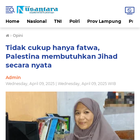
Home
Nasional
TNI
Polri
Prov Lampung
Prov
›
Opini
Tidak cukup hanya fatwa,
Palestina membutuhkan Jihad
secara nyata
Admin
Wednesday, April 09, 2025 | Wednesday, April 09, 2025 WIB