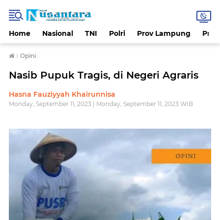
Home
Nasional
TNI
Polri
Prov Lampung
Prov
›
Opini
Nasib Pupuk Tragis, di Negeri Agraris
Hasna Fauziyyah Khairunnisa
Monday, September 11, 2023 | Monday, September 11, 2023 WIB