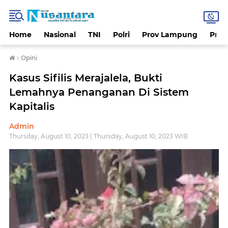
Home
Nasional
TNI
Polri
Prov Lampung
Prov
›
Opini
Kasus Sifilis Merajalela, Bukti
Lemahnya Penanganan Di Sistem
Kapitalis
Admin
Thursday, August 10, 2023 | Thursday, August 10, 2023 WIB