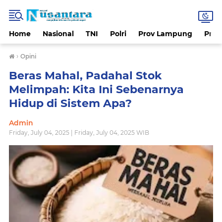
Home
Nasional
TNI
Polri
Prov Lampung
Prov
›
Opini
Beras Mahal, Padahal Stok
Melimpah: Kita Ini Sebenarnya
Hidup di Sistem Apa?
Admin
Friday, July 04, 2025 | Friday, July 04, 2025 WIB