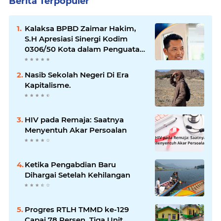
Berita Terpopuler
Kalaksa BPBD Zaimar Hakim,
S.H Apresiasi Sinergi Kodim
0306/50 Kota dalam Penguatan
Mitigasi dan Penanganan
Bencana
Nasib Sekolah Negeri Di Era
Kapitalisme.
HIV pada Remaja: Saatnya
Menyentuh Akar Persoalan
Ketika Pengabdian Baru
Dihargai Setelah Kehilangan
Progres RTLH TMMD ke-129
Capai 78 Persen, Tiga Unit