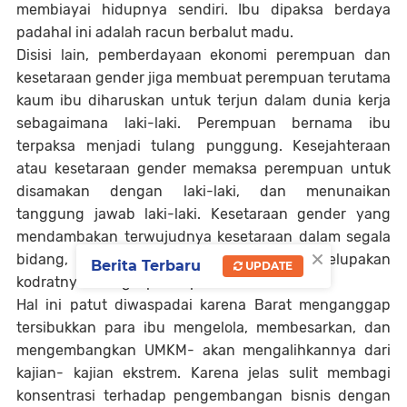
membiayai hidupnya sendiri. Ibu dipaksa berdaya
padahal ini adalah racun berbalut madu.
Disisi lain, pemberdayaan ekonomi perempuan dan
kesetaraan gender jiga membuat perempuan terutama
kaum ibu diharuskan untuk terjun dalam dunia kerja
sebagaimana laki-laki. Perempuan bernama ibu
terpaksa menjadi tulang punggung. Kesejahteraan
atau kesetaraan gender memaksa perempuan untuk
disamakan dengan laki-laki, dan menunaikan
tanggung jawab laki-laki. Kesetaraan gender yang
mendambakan terwujudnya kesetaraan dalam segala
×
bidang, memaksa perempuan untuk melupakan
Berita Terbaru
UPDATE
kodratnya sebagai perempuan.
Hal ini patut diwaspadai karena Barat menganggap
tersibukkan para ibu mengelola, membesarkan, dan
mengembangkan UMKM- akan mengalihkannya dari
kajian- kajian ekstrem. Karena jelas sulit membagi
konsentrasi terhadap pengembangan bisnis dengan