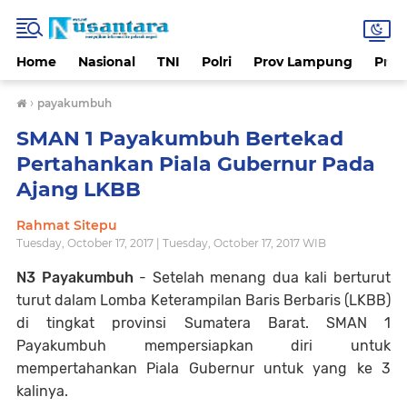
Home
Nasional
TNI
Polri
Prov Lampung
Prov
›
payakumbuh
SMAN 1 Payakumbuh Bertekad
Pertahankan Piala Gubernur Pada
Ajang LKBB
Rahmat Sitepu
Tuesday, October 17, 2017 | Tuesday, October 17, 2017 WIB
N3 Payakumbuh
- Setelah menang dua kali berturut
turut dalam Lomba Keterampilan Baris Berbaris (LKBB)
di tingkat provinsi Sumatera Barat. SMAN 1
Payakumbuh mempersiapkan diri untuk
mempertahankan Piala Gubernur untuk yang ke 3
kalinya.