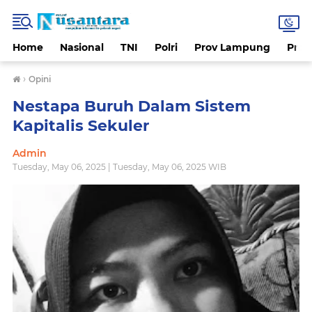
Home
Nasional
TNI
Polri
Prov Lampung
Prov
›
Opini
Nestapa Buruh Dalam Sistem
Kapitalis Sekuler
Admin
Tuesday, May 06, 2025 | Tuesday, May 06, 2025 WIB