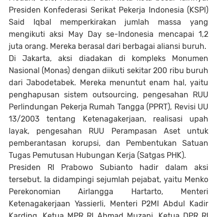
Presiden Konfederasi Serikat Pekerja Indonesia (KSPI)
Said Iqbal memperkirakan jumlah massa yang
mengikuti aksi May Day se-Indonesia mencapai 1,2
juta orang. Mereka berasal dari berbagai aliansi buruh.
Di Jakarta, aksi diadakan di kompleks Monumen
Nasional (Monas) dengan diikuti sekitar 200 ribu buruh
dari Jabodetabek. Mereka menuntut enam hal, yaitu
penghapusan sistem outsourcing, pengesahan RUU
Perlindungan Pekerja Rumah Tangga (PPRT), Revisi UU
13/2003 tentang Ketenagakerjaan, realisasi upah
layak, pengesahan RUU Perampasan Aset untuk
pemberantasan korupsi, dan Pembentukan Satuan
Tugas Pemutusan Hubungan Kerja (Satgas PHK).
Presiden RI Prabowo Subianto hadir dalam aksi
tersebut. Ia didampingi sejumlah pejabat, yaitu Menko
Perekonomian Airlangga Hartarto, Menteri
Ketenagakerjaan Yassierli, Menteri P2MI Abdul Kadir
Karding, Ketua MPR RI Ahmad Muzani, Ketua DPR RI