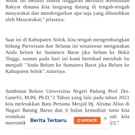
Solok ini melalui sistem Anggaran Berbasis Kebutuhan
Rakyat dimana kita langsung datang di tengah-tengah
masyarakat dan mendengarkan apa saja yang dibutuhkan
oleh Masyarakat,” jelasnya.
Saat ini di Kabupaten Solok, kita tengah mengembangkan
bidang Pariwisata dan Selama ini wisatawan mengatakan
Anda belum ke Sumatera Barat jika belum ke Bukit
Tinggi, namun pada hari ini kami bertekad merubah itu
menjadi "Anda Belum ke Sumatera Barat jika Belum ke
Kabupaten Solok", tuturnya.
Sambutan Rektor Universitas Negeri Padang Prof. Drs.
Ganefri, M.Pd, Ph.D,”2 Tahun yang lalu pada tahun 2021
kita meletakkan Batu Pertama Mesjid Hj. Alisma Alius di
Nagari Batang Barus dan 6 bulan kemudian turut kita
×
resmikan pada tahun 2022, saat ini kembali kita
Berita Terbaru
UPDATE
meresmikan Kembali Mesjid H. Alius di tahun 2023.”