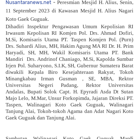
Nusantaranews.net
-
Peresmian Mesjid H. Alius, Senin,
11 September 2023 di Kawasan Mesjid H. Alius Nagari
Koto Gaek Guguak.
Dihadiri Inspektur Pengawasan Umum Kepolisian RI
Irwasum Kepolisan RI Komjen Pol. Drs. Ahmad Dofiri,
M.Si, Komisaris Utama PT. Taspen Komjen Pol. (Purn)
Drs. Suhardi Alius, MH, Hakim Agung MA RI Dr. H. Prim
Haryadi, SH, MH, Wakil Komisaris Utama PT. Bank
Mandiri
Drs. Andrinof Chaniago, M.Si, Kapolda Sumbar
Irjen Pol. Suharyono, S.I.K, SH, Gubernur Sumatera Barat
diwakili Kepala Biro Kesejahteraan Rakyat, Tokoh
Minangkabau Irman Gusman , SE, MBA, Rektor
Universitas Negeri Padang, Rektor Universitas
Andalas,
Bupati Solok Capt. H. Epyradi Asda Dt Sutan
Majo Lelo, M.Mar, Unsur Forkopimda, Jajaran Direksi PT.
Taspen, Walinagari Koto Gaek Guguak, Walinagari
Tanjung Alai, Tokoh-tokoh Agama dan Adat Nagari Koto
Gaek Guguak dan Tanjung Alai.
Sambutan Walinagari Koto Gaek Guguak Mardi