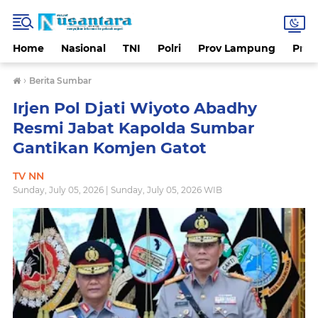
Home
Nasional
TNI
Polri
Prov Lampung
Prov
›
Berita Sumbar
Irjen Pol Djati Wiyoto Abadhy
Resmi Jabat Kapolda Sumbar
Gantikan Komjen Gatot
TV NN
Sunday, July 05, 2026 | Sunday, July 05, 2026 WIB