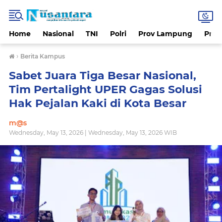
Home
Nasional
TNI
Polri
Prov Lampung
Prov
›
Berita Kampus
Sabet Juara Tiga Besar Nasional,
Tim Pertalight UPER Gagas Solusi
Hak Pejalan Kaki di Kota Besar
m@s
Wednesday, May 13, 2026 | Wednesday, May 13, 2026 WIB