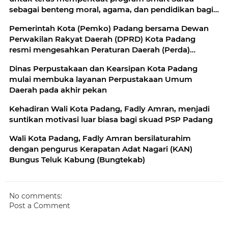
sebagai benteng moral, agama, dan pendidikan bagi
generasi muda
Pemerintah Kota (Pemko) Padang bersama Dewan
Perwakilan Rakyat Daerah (DPRD) Kota Padang
resmi mengesahkan Peraturan Daerah (Perda)
Nomor 5 Tahun 2026 tentang Penguatan Lembaga
Dinas Perpustakaan dan Kearsipan Kota Padang
Adat dan Pelestarian Nilai Budaya Minangkabau
mulai membuka layanan Perpustakaan Umum
Daerah pada akhir pekan
Kehadiran Wali Kota Padang, Fadly Amran, menjadi
suntikan motivasi luar biasa bagi skuad PSP Padang
Wali Kota Padang, Fadly Amran bersilaturahim
dengan pengurus Kerapatan Adat Nagari (KAN)
Bungus Teluk Kabung (Bungtekab)
No comments:
Post a Comment