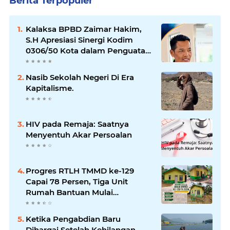
Berita Terpopuler
Kalaksa BPBD Zaimar Hakim,
S.H Apresiasi Sinergi Kodim
0306/50 Kota dalam Penguatan
Mitigasi dan Penanganan
Bencana
Nasib Sekolah Negeri Di Era
Kapitalisme.
HIV pada Remaja: Saatnya
Menyentuh Akar Persoalan
Progres RTLH TMMD ke-129
Capai 78 Persen, Tiga Unit
Rumah Bantuan Mulai
Rampung
Ketika Pengabdian Baru
Dihargai Setelah Kehilangan