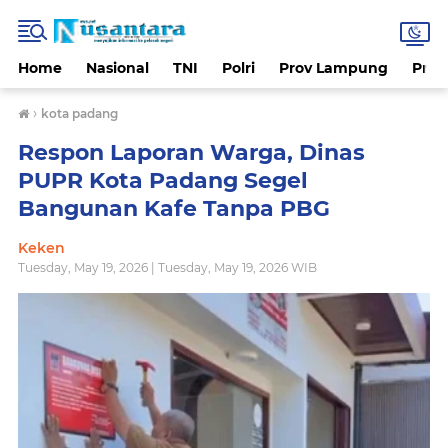
Home
Nasional
TNI
Polri
Prov Lampung
Prov
›
kota padang
Respon Laporan Warga, Dinas
PUPR Kota Padang Segel
Bangunan Kafe Tanpa PBG
Keken
Tuesday, May 19, 2026 | Tuesday, May 19, 2026 WIB