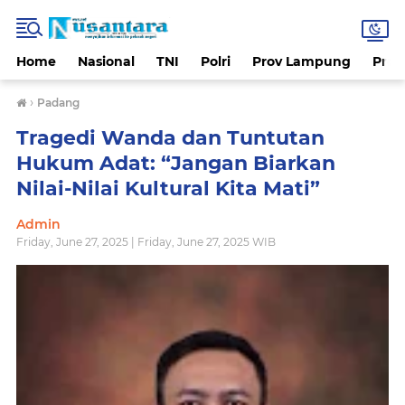
Home
Nasional
TNI
Polri
Prov Lampung
Prov
›
Padang
Tragedi Wanda dan Tuntutan
Hukum Adat: “Jangan Biarkan
Nilai-Nilai Kultural Kita Mati”
Admin
Friday, June 27, 2025 | Friday, June 27, 2025 WIB