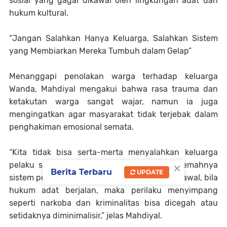
sosial yang gagal dikawal oleh lingkungan adat dan
hukum kultural.
“Jangan Salahkan Hanya Keluarga, Salahkan Sistem
yang Membiarkan Mereka Tumbuh dalam Gelap”
Menanggapi penolakan warga terhadap keluarga
Wanda, Mahdiyal mengakui bahwa rasa trauma dan
ketakutan warga sangat wajar, namun ia juga
mengingatkan agar masyarakat tidak terjebak dalam
penghakiman emosional semata.
“Kita tidak bisa serta-merta menyalahkan keluarga
×
pelaku sepenuhnya. Ini adalah akibat dari lemahnya
Berita Terbaru
UPDATE
sistem pengawasan sosial. Seharusnya sejak awal, bila
hukum adat berjalan, maka perilaku menyimpang
seperti narkoba dan kriminalitas bisa dicegah atau
setidaknya diminimalisir,” jelas Mahdiyal.