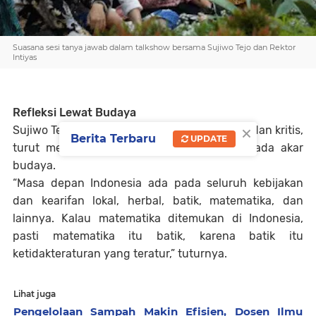
Suasana sesi tanya jawab dalam talkshow bersama Sujiwo Tejo dan Rektor
Intiyas
Refleksi Lewat Budaya
×
Sujiwo Tejo, dalam gaya khasnya yang puitis dan kritis,
Berita Terbaru
UPDATE
turut menegaskan pentingnya kembali kepada akar
budaya.
“
Masa depan Indonesia ada pada seluruh kebijakan
dan kearifan lokal, herbal, batik, matematika, dan
lainnya. Kalau matematika ditemukan di Indonesia,
pasti matematika itu batik, karena batik itu
ketidakteraturan yang teratur,”
tuturnya.
Lihat juga
Pengelolaan Sampah Makin Efisien, Dosen Ilmu