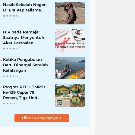
dan Penanganan
Nasib Sekolah Negeri
Bencana
Di Era Kapitalisme.
HIV pada Remaja:
Saatnya Menyentuh
Akar Persoalan
Ketika Pengabdian
Baru Dihargai Setelah
Kehilangan
Progres RTLH TMMD
ke-129 Capai 78
Persen, Tiga Unit
Rumah Bantuan Mulai
Rampung
Lihat Selengkapnya