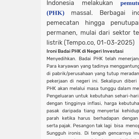
Indonesia melakukan
pemut
massal. Berbagai in
(PHK)
pemecatan hingga penutupan
permanen, mulai dari sektor t
listrik (Tempo.co, 01-03-2025)
Ironi Badai PHK di Negeri Investasi
Menyedihkan. Badai PHK telah menerja
Para karyawan yang tadinya menggantungk
di pabrik/perusahaan yang tutup meradang
pekerjaan di negeri ini. Sekalipun diber
PHK akan melalui masa tunggu dalam men
Pengeluaran untuk kebutuhan sehari-hari
dengan tingginya inflasi, harga kebutuh
pasak daripada tiang menyertai kehidu
parah ketika harus berhadapan dengan 
serta pajak. Pesangon tak lagi bisa men
Sungguh ironis. Di tengah gencarnya in