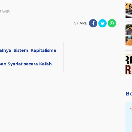
25 WIB
SHARE
alnya Sistem Kapitalisme
n Syariat secara Kafah
Be