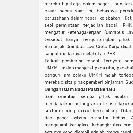
merekrut pekerja dalam negeri pun terk
pasar bebas saat ini, bebasnya pere
perusahaan dalam negeri kelabakan. Ket
sepi permintaan, terjadilah badai PH
mengatur ketenagakerjaan (Omnibus La
tersebut hanya menguntungkan pihak 
Semenjak Omnibus Law Cipta Kerja disah
sangat mudahnya melakukan PHK.
Terkait pemberian modal. Ternyata pe
UMKM, malah menjerat pada riba, padaha
bangun. ara pelaku UMKM malah terjeba
mereka disita pihak pemberi pinjaman. Sud
Dengan Islam Badai Pasti Berlalu
Saat orientasi semua pihak adalah 
mendapatkan untung akan terus dilakukan.
sektor nonriil pun ikut berkembang. Dalam
dan pasar saham berputar bebas. A
mengalami kerugian, kebangkrutan pu
satunya yang diambil adalah mengurangi