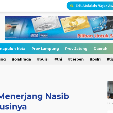
Erik Abdullah: "Sejak Aw
Antara HAM dan Hukum 
Narasi Pajak Bukan Solu
Ironisasi Kemerdekaan
mapuluh Kota
Prov Lampung
Prov Jateng
Daerah
ung
olahraga
puisi
tni
cerpen
polri
ti
HIV di Kalangan Pelajar,
enerjang Nasib
08 
lusinya