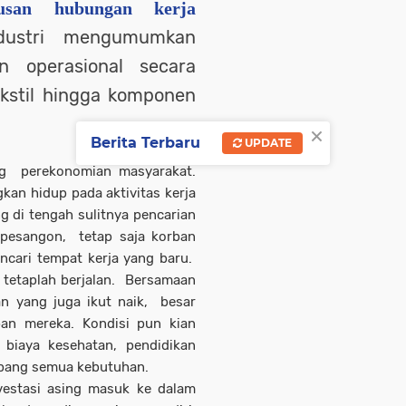
usan hubungan kerja
dustri mengumumkan
 operasional secara
ekstil hingga komponen
×
Berita Terbaru
UPDATE
ng perekonomian masyarakat.
an hidup pada aktivitas kerja
 di tengah sulitnya pencarian
i pesangon, tetap saja korban
cari tempat kerja yang baru.
 tetaplah berjalan. Bersamaan
an yang juga ikut naik, besar
pan mereka. Kondisi pun kian
biaya kesehatan, pendidikan
opang semua kebutuhan.
vestasi asing masuk ke dalam