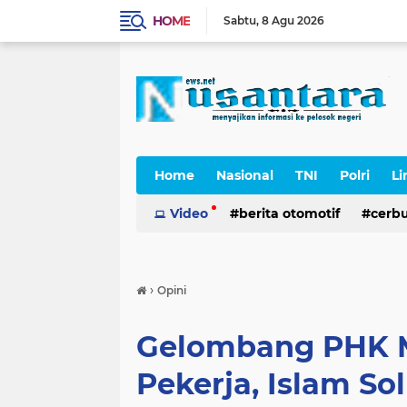
HOME
Sabtu
8 Agu 2026
Home
Nasional
TNI
Polri
Li
Cerpen
Video
berita otomotif
cerb
›
Opini
Gelombang PHK M
Pekerja, Islam So