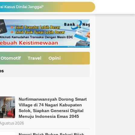
al Kasus Dinilai Janggal"
Pengerasan Jalan TMMD ke-129 Kodim 0306/50 Kota, Menguatkan Akses Menuju Kemajuan Nagari
Edukasi Keselamatan Berkedara, Ditlantas Polda Sumbar Gelar "Police Goes To Campus" di UNP
Allah: Kedudukan L68TQ dalam Islam
Nurfirmanwansyah Dorong Smart Village di 74 Nagari Kabupaten Solok, Siapkan Generasi Digital Menuju Indonesia Emas 2045
si Bijak
Pembukaan Jalan TMMD ke-129 Capai 90 Persen, Pengerasan Mulai Dikebut
Otomotif
Travel
Opini
MBG Bukan Solusi tapi Korupsi, Kolusi, dan Nepotisme Para Elit Politik, Kolusi, dan Nepotisme Para Elit Politik
ps
 Saatnya Evaluasi Arah Kebijakan
Nurfirmanwansyah Dorong Smart
Village di 74 Nagari Kabupaten
Solok, Siapkan Generasi Digital
Menuju Indonesia Emas 2045
Agustus 2026
Narasi Pajak Bukan Solusi Bijak