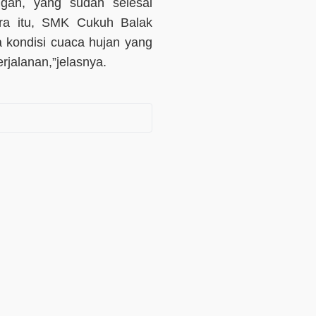
an, yang sudah selesai
ara itu, SMK Cukuh Balak
kondisi cuaca hujan yang
jalanan,”jelasnya.