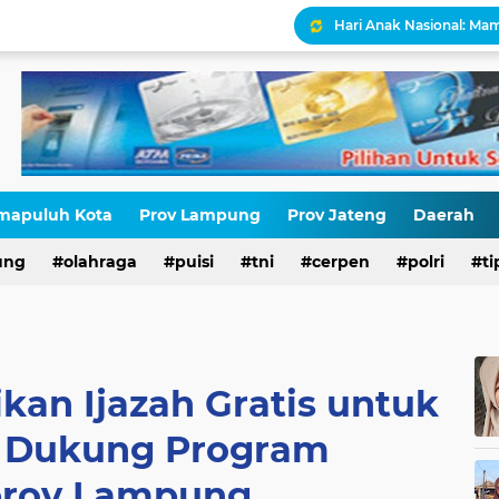
Sudahkah Hak Anak Ben
Antara Seremoni dan Pe
Ketika Pengabdian Baru 
mapuluh Kota
Prov Lampung
Prov Jateng
Daerah
ung
olahraga
puisi
tni
cerpen
polri
ti
STOP NORMALISASI LG
kan Ijazah Gratis untuk
s Dukung Program
prov Lampung