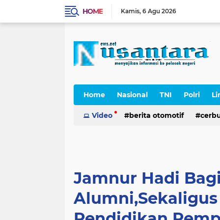
HOME
Kamis
6 Agu 2026
Home
Nasional
TNI
Polri
Li
Cerpen
Video
berita otomotif
cerb
Jamnur Hadi Bagi
Alumni,Sekaligu
Pendidikan Pem