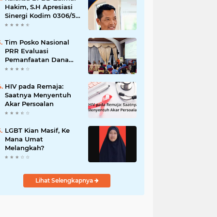
Hakim, S.H Apresiasi
Sinergi Kodim 0306/50
Kota dalam
Penguatan Mitigasi
dan Penanganan
Tim Posko Nasional
Bencana
PRR Evaluasi
Pemanfaatan Dana
TKD di Lima Puluh
Kota
HIV pada Remaja:
Saatnya Menyentuh
Akar Persoalan
LGBT Kian Masif, Ke
Mana Umat
Melangkah?
Lihat Selengkapnya