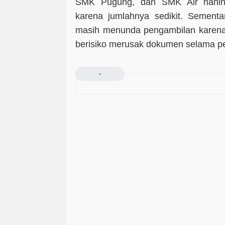
SMK Pugung, dan SMK Air naning
karena jumlahnya sedikit. Sement
masih menunda pengambilan karena 
berisiko merusak dokumen selama per
-