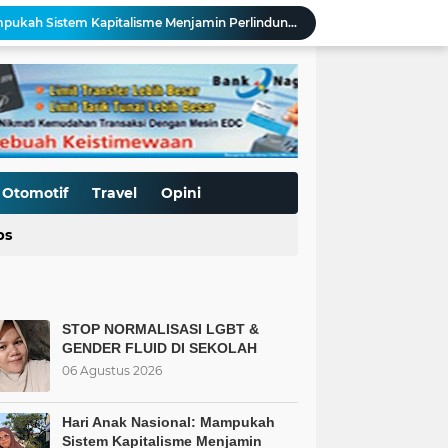
Hari Anak Nasional: Mampukah Sistem Kapitalisme Menjamin Perlindungan Anak?
Mengurai Krisis Murid SD Negeri: Saat Sekolah Tak Lagi Dilirik, Islam Punya Solusinya
ar-Benar Terpenuhi?
rlindungan Hakiki bagi Anak
Kalaksa BPBD Zaimar Hakim, S.H Apresiasi Sinergi Kodim 0306/50 Kota dalam Penguatan Mitigasi dan Penanganan Bencana
Dihargai Setelah Kehilangan
TMMD ke-129 Kodim 0306/50 Kota Bekali Warga Buluhkasok Pengetahuan Mitigasi Bencana
Antrean Panjang yang Dipicu oleh Langkanya BBM, Bukti Kegagalan Pemerintah
Otomotif
Travel
Opini
Krisis Murid Baru di Sejumlah SDN, Mengapa Orangtua Memilih Sekolah yang Mengedepankan Nilai Agama?
ps
BT & GENDER FLUID DI SEKOLAH
STOP NORMALISASI LGBT &
GENDER FLUID DI SEKOLAH
06 Agustus 2026
Hari Anak Nasional: Mampukah
Sistem Kapitalisme Menjamin