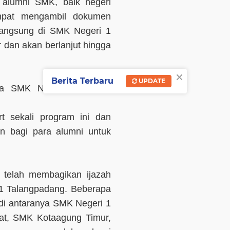
 alumni SMK, baik negeri
mpat mengambil dokumen
rlangsung di SMK Negeri 1
r dan akan berlanjut hingga
×
Berita Terbaru
UPDATE
la SMK Negeri 1 Talang
t sekali program ini dan
n bagi para alumni untuk
mi telah membagikan ijazah
 1 Talangpadang. Beberapa
 di antaranya SMK Negeri 1
at, SMK Kotaagung Timur,