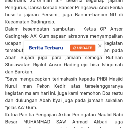
sekretaris Surohman S.H beserta segenap jajaran
Pengurus, Dansa korcab Banser Pringsewu Andi Ferika
beserta jajaran Personil, juga Banom-banom NU di
Kecamatan Gadingrejo.
Dalam kesempatan sambutan Ketua GP Ansor
Gadingrejo AA’ Gum sapaan akrabnya menyampaikan
×
ucapan terimakasih atas terselenggaranya kegiatan
Berita Terbaru
UPDATE
tersebut, memohon Doa restu dan dukungan pada
Abah Sujadi juga para jamaah semoga Rutinan
Sholawatan Rijalul Ansor Gadingrejo bisa Istiqomah
dan Barokah.
“Saya mengucapkan terimakasih kepada PHBI Masjid
Nurul iman Pekon Kediri atas terselenggaranya
kegiatan malam hari ini, juga kami memohon Doa restu
dan dukungan Abah Kyai juga pada jamaah sekalian
“jelas AA’ Gum.
Ketua Panitia Pengajian Akbar Peringatan Maulid Nabi
Besar MUHAMMAD SAW Ahmad Akbari juga