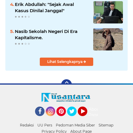
Erik Abdullah: "Sejak Awal
Kasus Dinilai Janggal"
Nasib Sekolah Negeri Di Era
Kapitalisme.
Lihat Selengkapnya
About
Page
Facebook
Instagram
Pinterest
Twitter
YouTube
Redaksi
UU Pers
Pedoman Media Siber
Sitemap
Privacy Policy
About Page