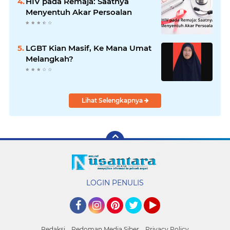
HIV pada Remaja: Saatnya
Menyentuh Akar Persoalan
LGBT Kian Masif, Ke Mana Umat
Melangkah?
Lihat Selengkapnya
LOGIN PENULIS
Facebook
Instagram
Pinterest
Twitter
YouTube
Redaksi
Pedoman Media Siber
Privacy Policy