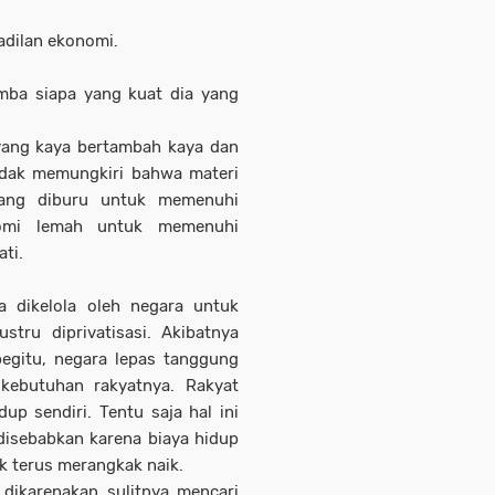
adilan ekonomi.
imba siapa yang kuat dia yang
 yang kaya bertambah kaya dan
idak memungkiri bahwa materi
ang diburu untuk memenuhi
omi lemah untuk memenuhi
ti.
 dikelola oleh negara untuk
stru diprivatisasi. Akibatnya
begitu, negara lepas tanggung
kebutuhan rakyatnya. Rakyat
p sendiri. Tentu saja hal ini
disebabkan karena biaya hidup
k terus merangkak naik.
 dikarenakan sulitnya mencari