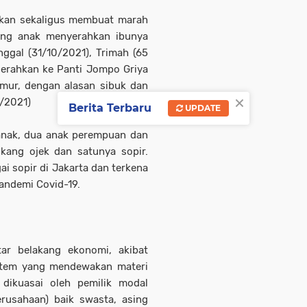
ukan sekaligus membuat marah
orang anak menyerahkan ibunya
ggal (31/10/2021), Trimah (65
serahkan ke Panti Jompo Griya
mur, dengan alasan sibuk dan
×
0/2021)
Berita Terbaru
UPDATE
nak, dua anak perempuan dan
ukang ojek dan satunya sopir.
ai sopir di Jakarta dan terkena
andemi Covid-19.
tar belakang ekonomi, akibat
sistem yang mendewakan materi
dikuasai oleh pemilik modal
erusahaan) baik swasta, asing