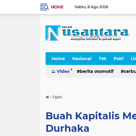
HOME
Sabtu
8 Agu 2026
Home
Nasional
TNI
Polri
Li
Cerpen
Video
berita otomotif
cerb
›
Opini
Buah Kapitalis M
Durhaka