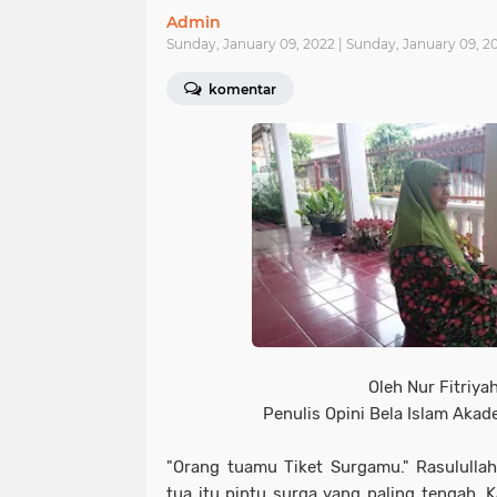
Admin
Sunday, January 09, 2022 | Sunday, January 09, 
komentar
Oleh Nur Fitriyah
Penulis Opini Bela Islam Akad
"Orang tuamu Tiket Surgamu." Rasululla
tua itu pintu surga yang paling tengah. 