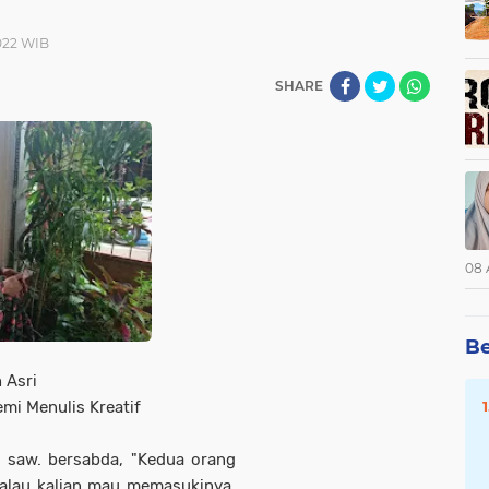
2022 WIB
SHARE
08 
Be
 Asri
emi Menulis Kreatif
h saw. bersabda, "Kedua orang
Kalau kalian mau memasukinya,