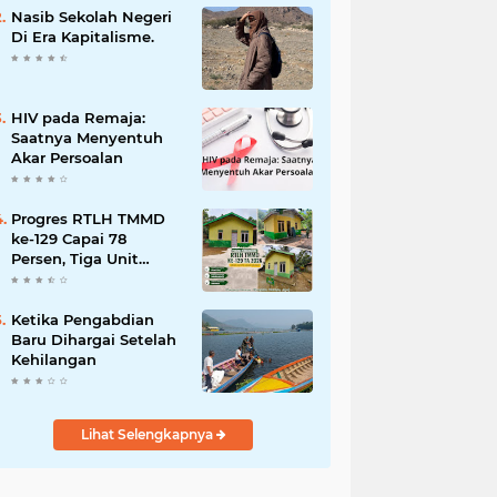
dan Penanganan
Nasib Sekolah Negeri
Bencana
Di Era Kapitalisme.
HIV pada Remaja:
Saatnya Menyentuh
Akar Persoalan
Progres RTLH TMMD
ke-129 Capai 78
Persen, Tiga Unit
Rumah Bantuan Mulai
Rampung
Ketika Pengabdian
Baru Dihargai Setelah
Kehilangan
Lihat Selengkapnya