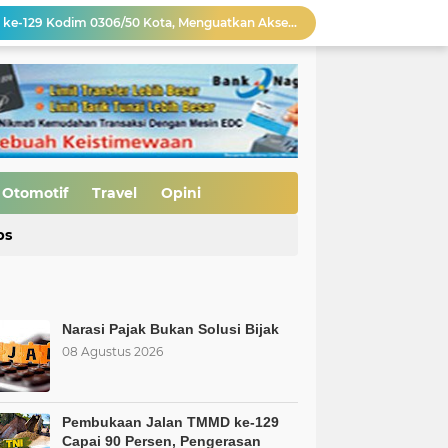
Pengerasan Jalan TMMD ke-129 Kodim 0306/50 Kota, Menguatkan Akses Menuju Kemajuan Nagari
Edukasi Keselamatan Berkedara, Ditlantas Polda Sumbar Gelar "Police Goes To Campus" di UNP
Allah: Kedudukan L68TQ dalam Islam
t Islam Harus Berbuat Apa?
si Bijak
Pembukaan Jalan TMMD ke-129 Capai 90 Persen, Pengerasan Mulai Dikebut
MBG Bukan Solusi tapi Korupsi, Kolusi, dan Nepotisme Para Elit Politik, Kolusi, dan Nepotisme Para Elit Politik
Otomotif
Travel
Opini
 Saatnya Evaluasi Arah Kebijakan
ps
al Kasus Dinilai Janggal"
Narasi Pajak Bukan Solusi Bijak
08 Agustus 2026
Pembukaan Jalan TMMD ke-129
Capai 90 Persen, Pengerasan