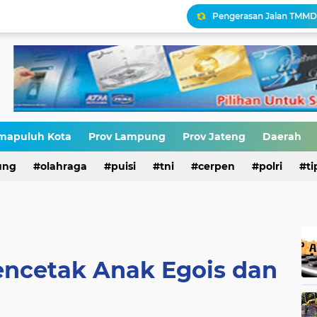
Antara HAM dan Hukum 
Palestina Terbelah, Uma
Narasi Pajak Bukan Solu
Ironisasi Kemerdekaan
mapuluh Kota
Prov Lampung
Prov Jateng
Daerah
HIV di Kalangan Pelajar,
ung
olahraga
puisi
tni
cerpen
polri
ti
Erik Abdullah: "Sejak Aw
encetak Anak Egois dan