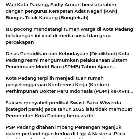
Wali Kota Padang, Fadly Amran bersilaturahim
dengan pengurus Kerapatan Adat Nagari (KAN)
Bungus Teluk Kabung (Bungtekab)
Isu pocong mendatangi rumah warga di Kota Padang
belakangan ini viral di media sosial dan grup
percakapan
Dinas Pendidikan dan Kebudayaan (Disdikbud) Kota
Padang resmi mengumumkan pelaksanaan Sistem
Penerimaan Murid Baru (SPMB) Tahun Ajaran
2026/2027 untuk jenjang SD dan SMP
Kota Padang terpilih menjadi tuan rumah
penyelenggaraan Konferensi Kerja (Konker)
Perhimpunan Dokter Paru Indonesia (PDPI) ke-XVIII
yang akan digelar pada 16–19 September 2026
Sukses menyabet predikat Swasti Saba Wiwerda
mendatang
(kategori perak) pada tahun 2025 lalu tidak membuat
Pemerintah Kota Padang berpuas diri
PSP Padang ditahan imbang Persengan Nganjuk
dalam pertandingan kedua di Liga 4 Nasional Piala