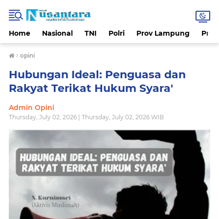
Home
Nasional
TNI
Polri
Prov Lampung
Prov
›
opini
Hubungan Ideal: Penguasa dan
Rakyat Terikat Hukum Syara'
Admin Opini
Thursday, July 02, 2026 | Thursday, July 02, 2026 WIB