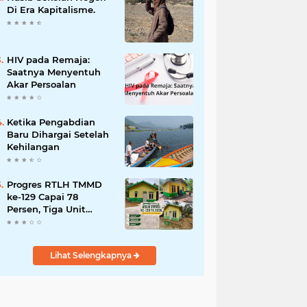
Bencana
Di Era Kapitalisme.
HIV pada Remaja:
Saatnya Menyentuh
Akar Persoalan
Ketika Pengabdian
Baru Dihargai Setelah
Kehilangan
Progres RTLH TMMD
ke-129 Capai 78
Persen, Tiga Unit
Rumah Bantuan Mulai
Rampung
Lihat Selengkapnya