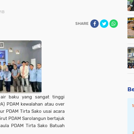
WIB
SHARE
Be
 air baku yang sangat tinggi
IPA) PDAM kewalahan atau over
tur PDAM Tirta Sako usai acara
irut PDAM Sarolangun bertajuk
i aula PDAM Tirta Sako Batuah