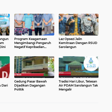
langun
Program Keagamaan
Laz Opsezi Jalin
lam
Mengimbangi Pengaruh
Kemitraan Dengan RSUD
Dini
Negatif Kepribadian
Sarolangun
Remaja
Gedung Pasar Bawah
Tradisi Hari Libur, Tetesan
 Dari
Dijadikan Dagangan
Air PDAM Sarolangun Tak
Politik
Mengalir