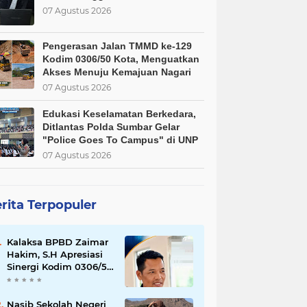
07 Agustus 2026
Pengerasan Jalan TMMD ke-129
Kodim 0306/50 Kota, Menguatkan
Akses Menuju Kemajuan Nagari
07 Agustus 2026
Edukasi Keselamatan Berkedara,
Ditlantas Polda Sumbar Gelar
"Police Goes To Campus" di UNP
07 Agustus 2026
rita Terpopuler
Kalaksa BPBD Zaimar
Hakim, S.H Apresiasi
Sinergi Kodim 0306/50
Kota dalam
Penguatan Mitigasi
dan Penanganan
Nasib Sekolah Negeri