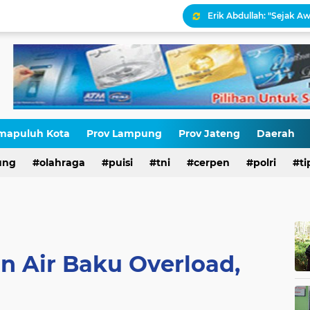
Erik Abdullah: "Sejak Aw
Antara HAM dan Hukum 
Palestina Terbelah, Uma
Kepatuhan Pajak atau 
Gaza Disekat Israel: Pot
mapuluh Kota
Prov Lampung
Prov Jateng
Daerah
ung
olahraga
puisi
tni
cerpen
polri
ti
HIV di Kalangan Pelajar,
n Air Baku Overload,
n