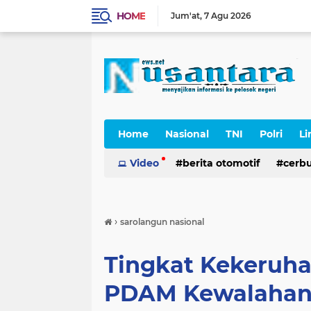
HOME
Jum'at
7 Agu 2026
Home
Nasional
TNI
Polri
Li
Cerpen
Video
berita otomotif
cerb
›
sarolangun nasional
Tingkat Kekeruha
PDAM Kewalaha