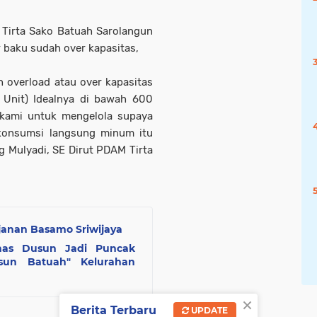
Tirta Sako Batuah Sarolangun
 baku sudah over kapasitas,
h overload atau over kapasitas
 Unit) Idealnya di bawah 600
m kami untuk mengelola supaya
i konsumsi langsung minum itu
ng Mulyadi, SE Dirut PDAM Tirta
janan Basamo Sriwijaya
as Dusun Jadi Puncak
sun Batuah" Kelurahan
×
Berita Terbaru
UPDATE