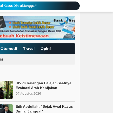
al Kasus Dinilai Janggal"
Pengerasan Jalan TMMD ke-129 Kodim 0306/50 Kota, Menguatkan Akses Menuju Kemajuan Nagari
Edukasi Keselamatan Berkedara, Ditlantas Polda Sumbar Gelar "Police Goes To Campus" di UNP
Allah: Kedudukan L68TQ dalam Islam
t Islam Harus Berbuat Apa?
Pemaksaan Pajak?
ret Penjajahan Abadi
BoP dan New Gaza adalah Tipuan: Palestina Hanya Merdeka dengan Sistem Islam
Otomotif
Travel
Opini
Kurnia Nugraha Raih Penghargaan Indonesia Public Relations Top Leader 2026
ps
 Saatnya Evaluasi Arah Kebijakan
HIV di Kalangan Pelajar, Saatnya
Evaluasi Arah Kebijakan
07 Agustus 2026
Erik Abdullah: "Sejak Awal Kasus
Dinilai Janggal"