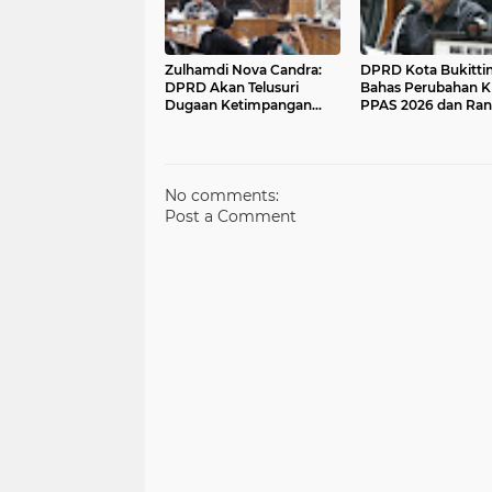
Zulhamdi Nova Candra:
DPRD Kota Bukitti
DPRD Akan Telusuri
Bahas Perubahan 
Dugaan Ketimpangan
PPAS 2026 dan Ran
Seleksi R3 di Bukittinggi
Pajak-Retribusi: E
Fraksi Beri Catatan
Strategis
No comments:
Post a Comment