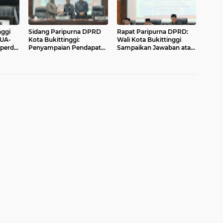
nggi
Sidang Paripurna DPRD
Rapat Paripurna DPRD:
KUA-
Kota Bukittinggi:
Wali Kota Bukittinggi
perda
Penyampaian Pendapat
Sampaikan Jawaban atas
nam
Akhir Fraksi Terhadap 3
Pertanggungjawaban
Ranperda (Pengelolaan
APBD 2025 dan
BMD, Pencegahan
Komitmen Pertahankan
Kebakaran, dan
WTP
Transportasi Darat)