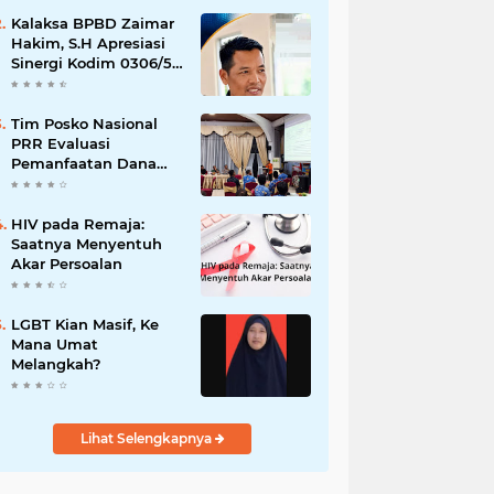
Kalaksa BPBD Zaimar
Hakim, S.H Apresiasi
Sinergi Kodim 0306/50
Kota dalam
Penguatan Mitigasi
dan Penanganan
Tim Posko Nasional
Bencana
PRR Evaluasi
Pemanfaatan Dana
TKD di Lima Puluh
Kota
HIV pada Remaja:
Saatnya Menyentuh
Akar Persoalan
LGBT Kian Masif, Ke
Mana Umat
Melangkah?
Lihat Selengkapnya