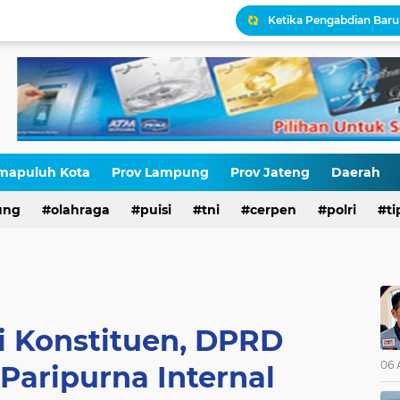
Kepatuhan Pajak Seras
Generasi Emas Lahir dar
Seragam untuk Pajak: S
mapuluh Kota
Prov Lampung
Prov Jateng
Daerah
ung
olahraga
puisi
tni
cerpen
polri
ti
Ketika Pengabdian Baru 
i Konstituen, DPRD
06 
 Paripurna Internal