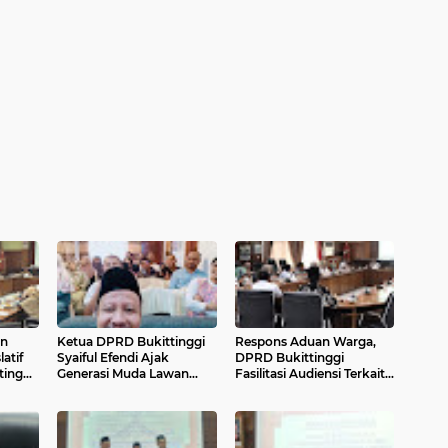
n
Ketua DPRD Bukittinggi
Respons Aduan Warga,
atif
Syaiful Efendi Ajak
DPRD Bukittinggi
tinggi
Generasi Muda Lawan
Fasilitasi Audiensi Terkait
Mentalitas Stagnan
Sengketa Tata Ruang