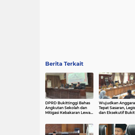
Berita Terkait
DPRD Bukittinggi Bahas
Wujudkan Anggara
Angkutan Sekolah dan
Tepat Sasaran, Legisl
Mitigasi Kebakaran Lewat
dan Eksekutif Bukit
Dua Ranperda Baru
Perkuat Sinergi
Penganggaran