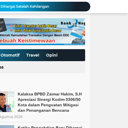
TMMD ke-129 Kodim 0306/50 Kota Bekali Warga Buluhkasok Pengetahuan Mitigasi Bencana
Antrean Panjang yang Dipicu oleh Langkanya BBM, Bukti Kegagalan Pemerintah
Krisis Murid Baru di Sejumlah SDN, Mengapa Orangtua Memilih Sekolah yang Mengedepankan Nilai Agama?
Sambut Hari Jadi ke-357, Pemko Padang Apresiasi 12 Orang Tokoh Masyarakat
a Pemaksaan Pajak
i Penerapan Sistem Pendidikan Islam.
aat Negara Tak Lagi Percaya Rakyatnya
Pengelolaan Sampah Makin Efisien, Dosen Ilmu Komputer UPER Kembangkan Netrash
Otomotif
Travel
Opini
Kalaksa BPBD Zaimar Hakim, S.H Apresiasi Sinergi Kodim 0306/50 Kota dalam Penguatan Mitigasi dan Penanganan Bencana
ps
Dihargai Setelah Kehilangan
Kalaksa BPBD Zaimar Hakim, S.H
Apresiasi Sinergi Kodim 0306/50
Kota dalam Penguatan Mitigasi
dan Penanganan Bencana
Agustus 2026
Ketika Pengabdian Baru Dihargai