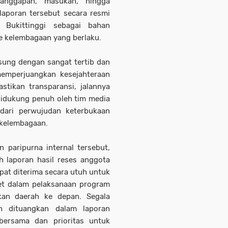
anggapan, masukan, hingga
laporan tersebut secara resmi
Bukittinggi sebagai bahan
e kelembagaan yang berlaku.
sung dengan sangat tertib dan
emperjuangkan kesejahteraan
stikan transparansi, jalannya
didukung penuh oleh tim media
dari perwujudan keterbukaan
 kelembagaan.
 paripurna internal tersebut,
h laporan hasil reses anggota
at diterima secara utuh untuk
ret dalam pelaksanaan program
kan daerah ke depan. Segala
ah dituangkan dalam laporan
 bersama dan prioritas untuk