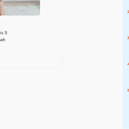
is S
mah