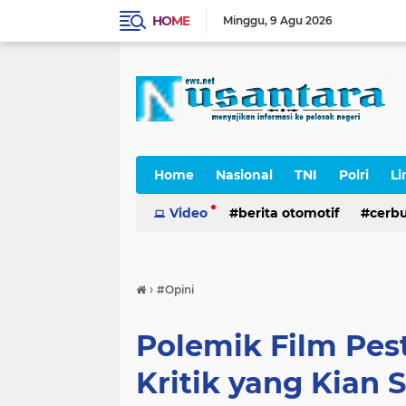
HOME
Minggu
9 Agu 2026
Home
Nasional
TNI
Polri
Li
Cerpen
Video
berita otomotif
cerb
›
#Opini
Polemik Film Pes
Kritik yang Kian 