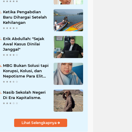
Kota dalam
Penguatan Mitigasi
dan Penanganan
Ketika Pengabdian
Bencana
Baru Dihargai Setelah
Kehilangan
Erik Abdullah: "Sejak
Awal Kasus Dinilai
Janggal"
MBG Bukan Solusi tapi
Korupsi, Kolusi, dan
Nepotisme Para Elit
Politik, Kolusi, dan
Nepotisme Para Elit
Politik
Nasib Sekolah Negeri
Di Era Kapitalisme.
Lihat Selengkapnya