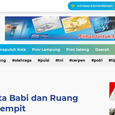
Ironisasi Kemerdekaan
HIV di Kalangan Pelajar,
Erik Abdullah: "Sejak Aw
Upaya Menggenjot Kepa
mapuluh Kota
Prov Lampung
Prov Jateng
Daerah
Narasi Pajak Bukan Solu
ung
olahraga
puisi
tni
cerpen
polri
ti
ta Babi dan Ruang
Sempit