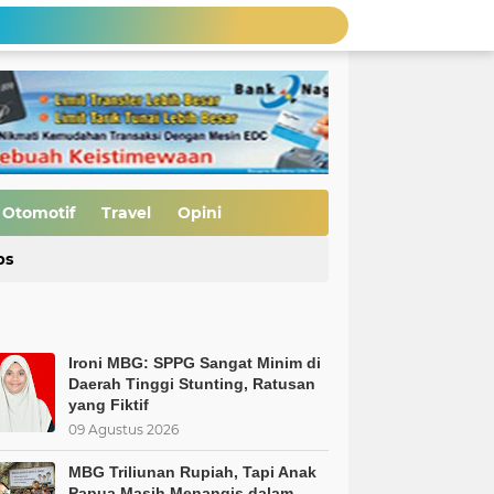
MBG Bukan Solusi tapi Korupsi, Kolusi, dan Nepotisme Para Elit Politik, Kolusi, dan Nepotisme Para Elit Politik
 Saatnya Evaluasi Arah Kebijakan
al Kasus Dinilai Janggal"
tuhan Pajak
MBG Triliunan Rupiah, Tapi Anak Papua Masih Menangis dalam Kelaparan… Ada Apa dengan Prioritas Negeri Ini?
Ironi MBG: SPPG Sangat Minim di Daerah Tinggi Stunting, Ratusan yang Fiktif
Nurfirmanwansyah Dorong Smart Village di 74 Nagari Kabupaten Solok, Siapkan Generasi Digital Menuju Indonesia Emas 2045
Otomotif
Travel
Opini
si Bijak
ps
Pembukaan Jalan TMMD ke-129 Capai 90 Persen, Pengerasan Mulai Dikebut
Ironi MBG: SPPG Sangat Minim di
Daerah Tinggi Stunting, Ratusan
yang Fiktif
09 Agustus 2026
MBG Triliunan Rupiah, Tapi Anak
Papua Masih Menangis dalam