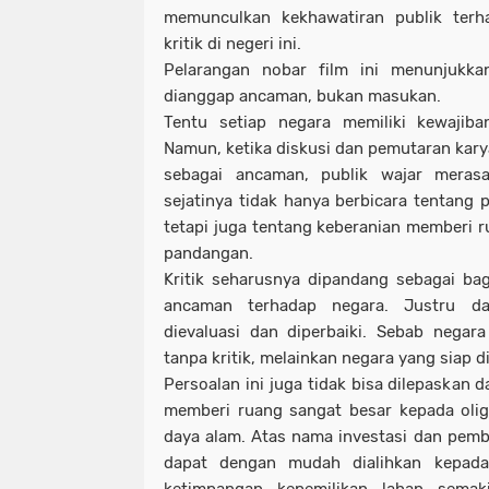
memunculkan kekhawatiran publik ter
kritik di negeri ini.
Pelarangan nobar film ini menunjukka
dianggap ancaman, bukan masukan.
Tentu setiap negara memiliki kewajib
Namun, ketika diskusi dan pemutaran kar
sebagai ancaman, publik wajar meras
sejatinya tidak hanya berbicara tentang 
tetapi juga tentang keberanian memberi r
pandangan.
Kritik seharusnya dipandang sebagai bagi
ancaman terhadap negara. Justru dar
dievaluasi dan diperbaiki. Sebab negar
tanpa kritik, melainkan negara yang siap d
Persoalan ini juga tidak bisa dilepaskan d
memberi ruang sangat besar kepada oli
daya alam. Atas nama investasi dan pemb
dapat dengan mudah dialihkan kepada 
ketimpangan kepemilikan lahan sema