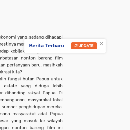
 ekonomi yang sedang dihadapi
×
mestinya menjadi tempat rakyat
Berita Terbaru
UPDATE
adap kebijakan negara. Namun
mbatasan nonton bareng film
an pertanyaan baru, masihkah
krasi kita?
alih fungsi hutan Papua untuk
d estate yang diduga lebih
r dibanding rakyat Papua. Di
mbangunan, masyarakat lokal
an sumber penghidupan mereka.
imana masyarakat adat Papua
besar yang masuk ke wilayah
ngan nonton bareng film ini