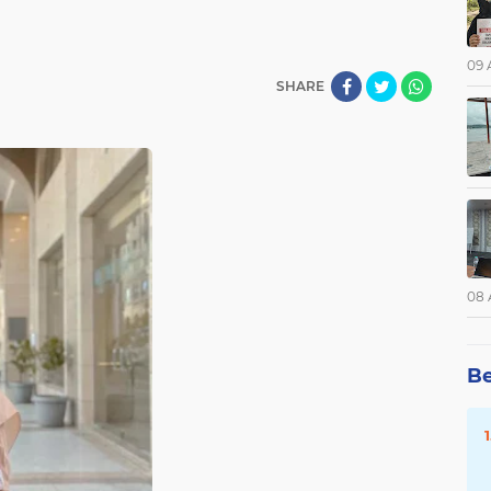
09 
SHARE
08 
Be