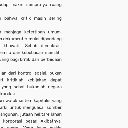
hadap makin sempitnya ruang
n bahwa kritik masih sering
an menjaga ketertiban umum.
ya dokumenter mulai dipandang
a khawatir. Sebab demokrasi
pemilu dan kebebasan memilih,
uang bagi kritik dan perbedaan
an dari kontrol sosial, bukan
i kritiklah kebijakan dapat
a yang sehat bukanlah negara
ikoreksi.
ari watak sistem kapitalis yang
garki untuk menguasai sumber
angunan, jutaan hektare lahan
korporasi besar. Akibatnya,
kin nyata. Yang kaya makin