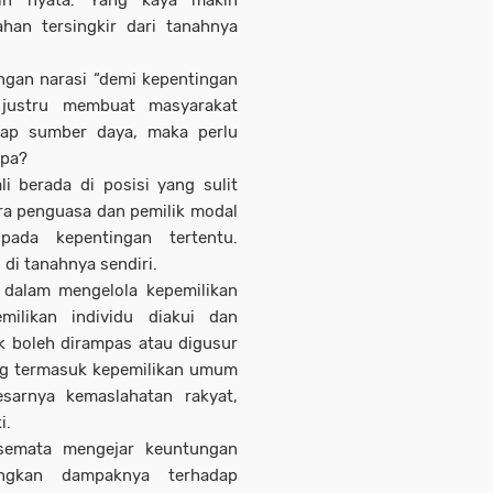
ahan tersingkir dari tanahnya
ngan narasi “demi kepentingan
n justru membuat masyarakat
dap sumber daya, maka perlu
apa?
li berada di posisi yang sulit
ra penguasa dan pemilik modal
ada kepentingan tertentu.
di tanahnya sendiri.
 dalam mengelola kepemilikan
ilikan individu diakui dan
ak boleh dirampas atau digusur
ng termasuk kepemilikan umum
esarnya kemaslahatan rakyat,
i.
semata mengejar keuntungan
ngkan dampaknya terhadap