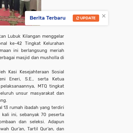
×
Berita Terbaru
UPDATE
tan Lubuk Kilangan menggelar
onal ke-42 Tingkat Kelurahan
amaan ini berlangsung meriah
erbagai masjid dan musholla di
leh Kasi Kesejahteraan Sosial
ni Eneri, S.E., serta Ketua
 pelaksanaannya, MTQ tingkat
seluruh unsur masyarakat dan
ung.
al 13 rumah ibadah yang terdiri
kali ini, sebanyak 70 peserta
ombaan dan seleksi. Adapun
ah Qur’an, Tartil Qur’an, dan