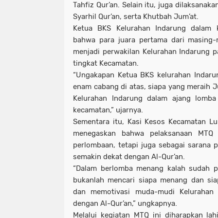
Tahfiz Qur’an. Selain itu, juga dilaksanak
Syarhil Qur’an, serta Khutbah Jum’at.
Ketua BKS Kelurahan Indarung dalam 
bahwa para juara pertama dari masing-
menjadi perwakilan Kelurahan Indarung 
tingkat Kecamatan.
“Ungakapan Ketua BKS kelurahan Indaru
enam cabang di atas, siapa yang meraih J
Kelurahan Indarung dalam ajang lomba
kecamatan,” ujarnya.
Sementara itu, Kasi Kesos Kecamatan Lubu
menegaskan bahwa pelaksanaan MTQ 
perlombaan, tetapi juga sebagai sarana
semakin dekat dengan Al-Qur’an.
“Dalam berlomba menang kalah sudah pas
bukanlah mencari siapa menang dan sia
dan memotivasi muda-mudi Kelurahan 
dengan Al-Qur’an,” ungkapnya.
Melalui kegiatan MTQ ini diharapkan lahi