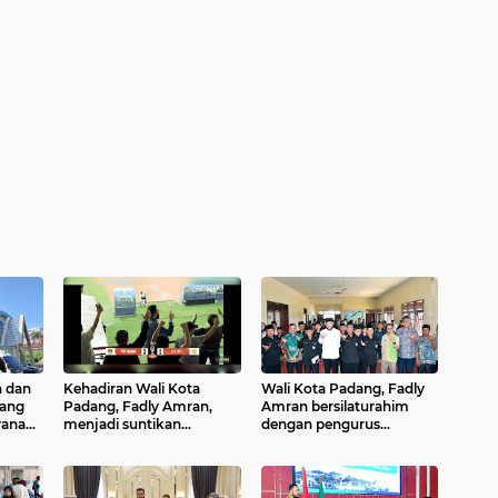
n dan
Kehadiran Wali Kota
Wali Kota Padang, Fadly
dang
Padang, Fadly Amran,
Amran bersilaturahim
yanan
menjadi suntikan
dengan pengurus
um
motivasi luar biasa bagi
Kerapatan Adat Nagari
pekan
skuad PSP Padang
(KAN) Bungus Teluk
Kabung (Bungtekab)