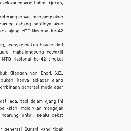
an seleksi cabang Fahmil Qur’an,
keterangannya menyampaikan
masing cabang nantinya akan
pada ajang MTQ Nasional ke-42
ng, menyampaikan bawah dari
uara 1 maka langsung mewakili
 MTQ Nasional ke-42 tingkat
k Kilangan, Yeni Eneri, S.E.,
bukan hanya sekadar ajang
 pembinaan generasi muda agar
ti ada, tapi dalam ajang ini
pa kalah, melainkan mengajak
Indarung untuk selalu dekat
r generasi Qur’ani yang tidak