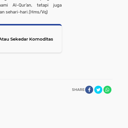
i Al-Qur’an, tetapi juga
an sehari-hari.(Hms/Vq)
Atau Sekedar Komoditas
SHARE