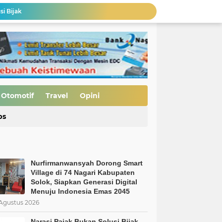
si Bijak
Pembukaan Jalan TMMD ke-129 Capai 90 Persen, Pengerasan Mulai Dikebut
MBG Bukan Solusi tapi Korupsi, Kolusi, dan Nepotisme Para Elit Politik, Kolusi, dan Nepotisme Para Elit Politik
 Saatnya Evaluasi Arah Kebijakan
al Kasus Dinilai Janggal"
Pengerasan Jalan TMMD ke-129 Kodim 0306/50 Kota, Menguatkan Akses Menuju Kemajuan Nagari
Edukasi Keselamatan Berkedara, Ditlantas Polda Sumbar Gelar "Police Goes To Campus" di UNP
Otomotif
Travel
Opini
Allah: Kedudukan L68TQ dalam Islam
ps
Nurfirmanwansyah Dorong Smart Village di 74 Nagari Kabupaten Solok, Siapkan Generasi Digital Menuju Indonesia Emas 2045
Nurfirmanwansyah Dorong Smart
Village di 74 Nagari Kabupaten
Solok, Siapkan Generasi Digital
Menuju Indonesia Emas 2045
Agustus 2026
Narasi Pajak Bukan Solusi Bijak