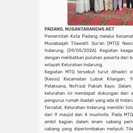
PADANG, NUSANTARANEWS.NET
Pemerintah Kota Padang melalui Kecama
Musabaqah Tilawatil Qur’an (MTQ) Nasi
Indarung, (09/05/2026). Kegiatan keag
dengan melibatkan puluhan peserta dari b
wilayah Kelurahan Indarung.
Kegiatan MTQ tersebut turut dihadiri o
(Kesos) Kecamatan Lubuk Kilangan, Ye
Pelaksana, Nofrizal Pakiah Kayo. Dalam
kelurahan ini mendapat dukungan dari 
pengurus rumah ibadah yang ada di Indar
Tercatat, Kelurahan Indarung memiliki tot
dari 9 masjid dan 4 musholla. Pada MTQ 
ambil bagian dalam enam cabang perl
cabang yang diperlombakan meliputi Tilaw