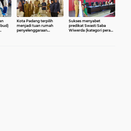
an
Kota Padang terpilih
Sukses menyabet
kbud)
menjadi tuan rumah
predikat Swasti Saba
penyelenggaraan
Wiwerda (kategori perak)
Konferensi Kerja (Konker)
pada tahun 2025 lalu tidak
m
Perhimpunan Dokter
membuat Pemerintah
Baru
Paru Indonesia (PDPI) ke-
Kota Padang berpuas diri
an
XVIII yang akan digelar
njang
pada 16–19 September
2026 mendatang