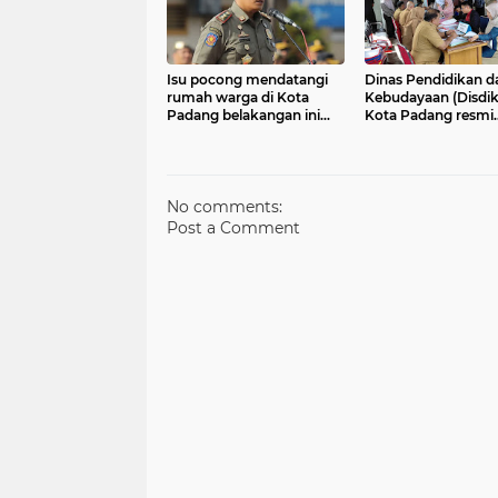
Tahun 2026 tentang
Penguatan Lembaga Adat
dan Pelestarian Nilai
Budaya Minangkabau
Isu pocong mendatangi
Dinas Pendidikan d
rumah warga di Kota
Kebudayaan (Disdi
Padang belakangan ini
Kota Padang resmi
viral di media sosial dan
mengumumkan
grup percakapan
pelaksanaan Siste
Penerimaan Murid 
(SPMB) Tahun Ajar
2026/2027 untuk je
No comments:
SD dan SMP
Post a Comment