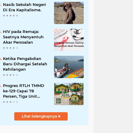
dan Penanganan
Nasib Sekolah Negeri
Bencana
Di Era Kapitalisme.
HIV pada Remaja:
Saatnya Menyentuh
Akar Persoalan
Ketika Pengabdian
Baru Dihargai Setelah
Kehilangan
Progres RTLH TMMD
ke-129 Capai 78
Persen, Tiga Unit
Rumah Bantuan Mulai
Rampung
Lihat Selengkapnya