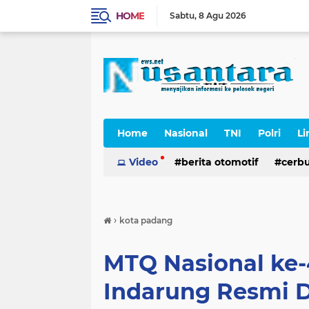
HOME
Sabtu
8 Agu 2026
Home
Nasional
TNI
Polri
Li
Cerpen
Video
berita otomotif
cerb
›
kota padang
MTQ Nasional ke-
Indarung Resmi Di