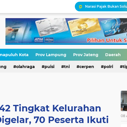
Narasi Pajak Bukan Solu
Ironisasi Kemerdekaan
HIV di Kalangan Pelajar,
Erik Abdullah: "Sejak Aw
mapuluh Kota
Prov Lampung
Prov Jateng
Daerah
Antara HAM dan Hukum 
ung
olahraga
puisi
tni
cerpen
polri
ti
42 Tingkat Kelurahan
08 
gelar, 70 Peserta Ikuti