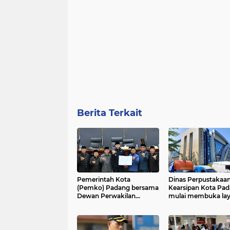
Berita Terkait
Pemerintah Kota
Dinas Perpustakaa
(Pemko) Padang bersama
Kearsipan Kota Pa
Dewan Perwakilan
mulai membuka la
Rakyat Daerah (DPRD)
Perpustakaan Um
Kota Padang resmi
Daerah pada akhir 
mengesahkan Peraturan
Daerah (Perda) Nomor 5