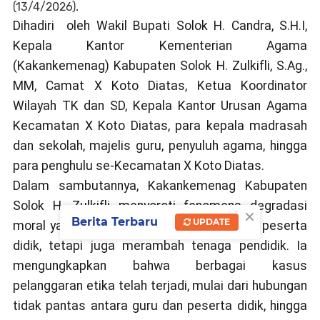
(13/4/2026).
Dihadiri oleh Wakil Bupati Solok H. Candra, S.H.I,
Kepala Kantor Kementerian Agama
(Kakankemenag) Kabupaten Solok H. Zulkifli, S.Ag.,
MM, Camat X Koto Diatas, Ketua Koordinator
Wilayah TK dan SD, Kepala Kantor Urusan Agama
Kecamatan X Koto Diatas, para kepala madrasah
dan sekolah, majelis guru, penyuluh agama, hingga
para penghulu se-Kecamatan X Koto Diatas.
Dalam sambutannya, Kakankemenag Kabupaten
Solok H. Zulkifli menyoroti fenomena degradasi
×
Berita Terbaru
UPDATE
moral yang tidak hanya terjadi di kalangan peserta
didik, tetapi juga merambah tenaga pendidik. Ia
mengungkapkan bahwa berbagai kasus
pelanggaran etika telah terjadi, mulai dari hubungan
tidak pantas antara guru dan peserta didik, hingga