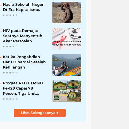
dan Penanganan
Nasib Sekolah Negeri
Bencana
Di Era Kapitalisme.
HIV pada Remaja:
Saatnya Menyentuh
Akar Persoalan
Ketika Pengabdian
Baru Dihargai Setelah
Kehilangan
Progres RTLH TMMD
ke-129 Capai 78
Persen, Tiga Unit
Rumah Bantuan Mulai
Rampung
Lihat Selengkapnya