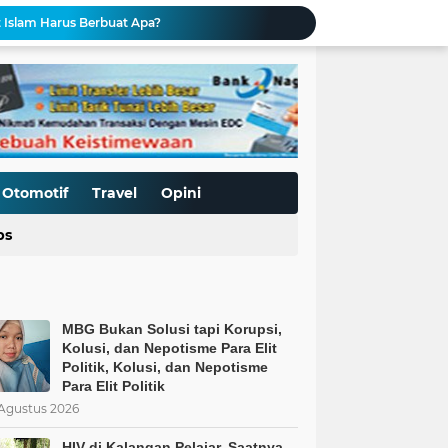
Pemaksaan Pajak?
ret Penjajahan Abadi
BoP dan New Gaza adalah Tipuan: Palestina Hanya Merdeka dengan Sistem Islam
MBG Bukan Solusi tapi Korupsi, Kolusi, dan Nepotisme Para Elit Politik, Kolusi, dan Nepotisme Para Elit Politik
 Saatnya Evaluasi Arah Kebijakan
al Kasus Dinilai Janggal"
Pengerasan Jalan TMMD ke-129 Kodim 0306/50 Kota, Menguatkan Akses Menuju Kemajuan Nagari
Edukasi Keselamatan Berkedara, Ditlantas Polda Sumbar Gelar "Police Goes To Campus" di UNP
Otomotif
Travel
Opini
Allah: Kedudukan L68TQ dalam Islam
ps
t Islam Harus Berbuat Apa?
MBG Bukan Solusi tapi Korupsi,
Kolusi, dan Nepotisme Para Elit
Politik, Kolusi, dan Nepotisme
Para Elit Politik
Agustus 2026
HIV di Kalangan Pelajar, Saatnya