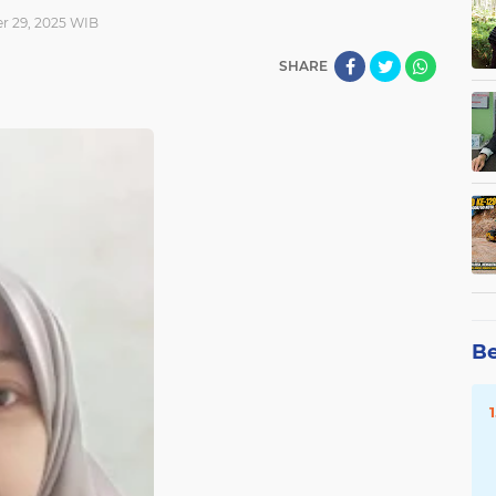
r 29, 2025 WIB
SHARE
Be