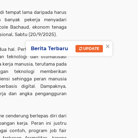
di tempat lama daripada harus
sa banyak pekerja menyadari
Nicole Bachaud, ekonom tenaga
asional, Sabtu (20/9/2025).
×
Berita Terbaru
UPDATE
dua hal. Pertama, negara gagal
n teknologi dan otomatisasi
 kerja manusia, terutama pada
angan teknologi memberikan
iensi sehingga peran manusia
erbasis digital. Dampaknya,
erja dan angka pengangguran
sme cenderung berlepas diri dari
angan kerja. Peran ini justru
gai contoh, program job fair
 terkesan formalitas, karena