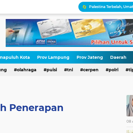
Kepatuhan Pajak atau 
Gaza Disekat Israel: Pot
HIV di Kalangan Pelajar,
Erik Abdullah: "Sejak Aw
mapuluh Kota
Prov Lampung
Prov Jateng
Daerah
Antara HAM dan Hukum 
ung
olahraga
puisi
tni
cerpen
polri
ti
Palestina Terbelah, Uma
ah Penerapan
08 