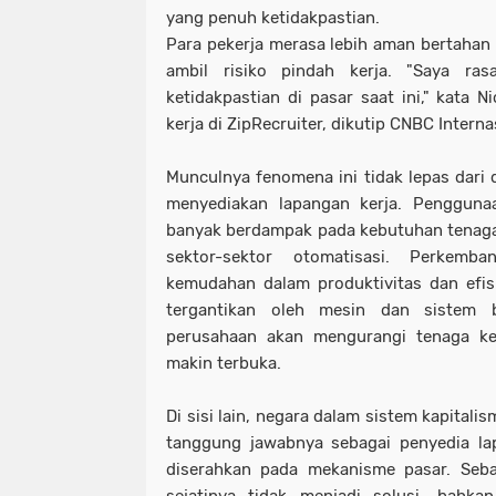
yang penuh ketidakpastian.
Para pekerja merasa lebih aman bertahan 
ambil risiko pindah kerja. "Saya ra
ketidakpastian di pasar saat ini," kata 
kerja di ZipRecruiter, dikutip CNBC Intern
Munculnya fenomena ini tidak lepas dari 
menyediakan lapangan kerja. Penggunaa
banyak berdampak pada kebutuhan tenaga
sektor-sektor otomatisasi. Perkemb
kemudahan dalam produktivitas dan efis
tergantikan oleh mesin dan sistem b
perusahaan akan mengurangi tenaga k
makin terbuka.
Di sisi lain, negara dalam sistem kapitali
tanggung jawabnya sebagai penyedia lap
diserahkan pada mekanisme pasar. Seba
sejatinya tidak menjadi solusi, bahkan