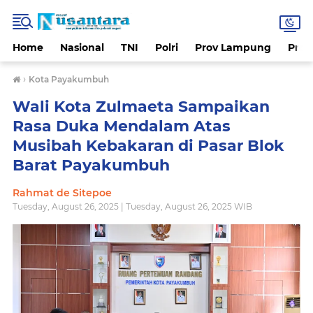
Home
Nasional
TNI
Polri
Prov Lampung
Prov
›
Kota Payakumbuh
Wali Kota Zulmaeta Sampaikan
Rasa Duka Mendalam Atas
Musibah Kebakaran di Pasar Blok
Barat Payakumbuh
Rahmat de Sitepoe
Tuesday, August 26, 2025 | Tuesday, August 26, 2025 WIB