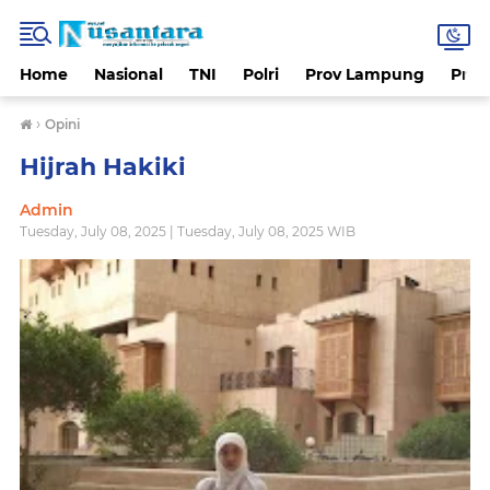
Home
Nasional
TNI
Polri
Prov Lampung
Prov
›
Opini
Hijrah Hakiki
Admin
Tuesday, July 08, 2025 | Tuesday, July 08, 2025 WIB