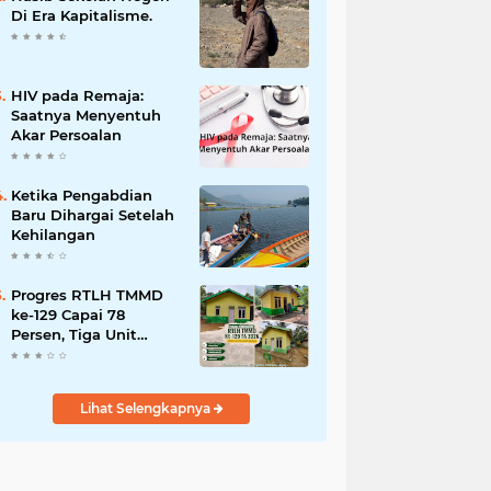
Bencana
Di Era Kapitalisme.
HIV pada Remaja:
Saatnya Menyentuh
Akar Persoalan
Ketika Pengabdian
Baru Dihargai Setelah
Kehilangan
Progres RTLH TMMD
ke-129 Capai 78
Persen, Tiga Unit
Rumah Bantuan Mulai
Rampung
Lihat Selengkapnya