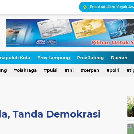
Erik Abdullah: "Sejak Aw
Antara HAM dan Hukum 
Palestina Terbelah, Uma
Kepatuhan Pajak atau 
Gaza Disekat Israel: Pot
mapuluh Kota
Prov Lampung
Prov Jateng
Daerah
ung
olahraga
puisi
tni
cerpen
polri
ti
HIV di Kalangan Pelajar,
ela, Tanda Demokrasi