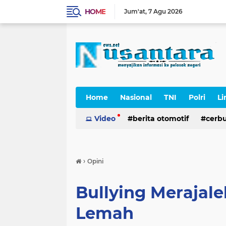
HOME
Jum'at
7 Agu 2026
Home
Nasional
TNI
Polri
Li
Cerpen
Video
berita otomotif
cerb
›
Opini
Bullying Merajal
Lemah