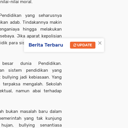
lai-nilai moral.
Pendidikan yang seharusnya
ikan adab. Tindakannya makin
enganiaya hingga melakukan
baya. Jika aparat kepolisian
×
didik para siswa dan mencegah
Berita Terbaru
UPDATE
esar dunia Pendidikan.
an sistem pendidikan yang
bullying jadi kebiasaan. Yang
 terpaksa mengalah. Sekolah
ektual, namun abai terhadap
lah bukan masalah baru dalam
pemerintah yang tak kunjung
hujan, bullying senantiasa