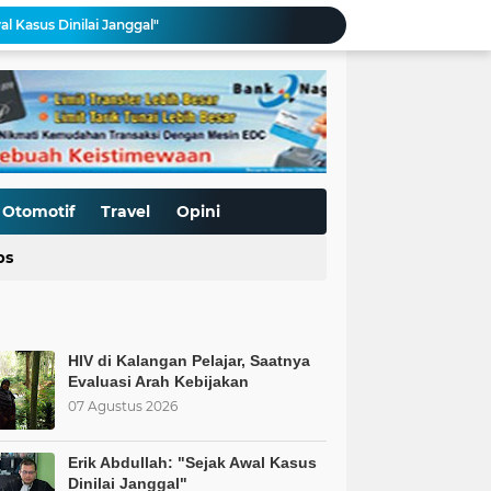
al Kasus Dinilai Janggal"
Pengerasan Jalan TMMD ke-129 Kodim 0306/50 Kota, Menguatkan Akses Menuju Kemajuan Nagari
Edukasi Keselamatan Berkedara, Ditlantas Polda Sumbar Gelar "Police Goes To Campus" di UNP
Allah: Kedudukan L68TQ dalam Islam
t Islam Harus Berbuat Apa?
Pemaksaan Pajak?
ret Penjajahan Abadi
BoP dan New Gaza adalah Tipuan: Palestina Hanya Merdeka dengan Sistem Islam
Otomotif
Travel
Opini
Kurnia Nugraha Raih Penghargaan Indonesia Public Relations Top Leader 2026
ps
 Saatnya Evaluasi Arah Kebijakan
HIV di Kalangan Pelajar, Saatnya
Evaluasi Arah Kebijakan
07 Agustus 2026
Erik Abdullah: "Sejak Awal Kasus
Dinilai Janggal"