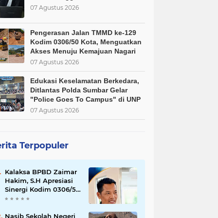
07 Agustus 2026
Pengerasan Jalan TMMD ke-129
Kodim 0306/50 Kota, Menguatkan
Akses Menuju Kemajuan Nagari
07 Agustus 2026
Edukasi Keselamatan Berkedara,
Ditlantas Polda Sumbar Gelar
"Police Goes To Campus" di UNP
07 Agustus 2026
rita Terpopuler
Kalaksa BPBD Zaimar
Hakim, S.H Apresiasi
Sinergi Kodim 0306/50
Kota dalam
Penguatan Mitigasi
dan Penanganan
Nasib Sekolah Negeri