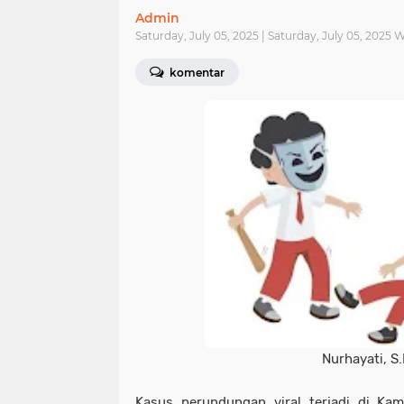
Admin
Saturday, July 05, 2025 | Saturday, July 05, 2025 
komentar
Nurhayati, S
Kasus perundungan viral terjadi di Ka