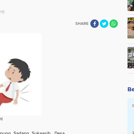
WIB
SHARE
Be
.H
mpung Sadang Sukaasih, Desa