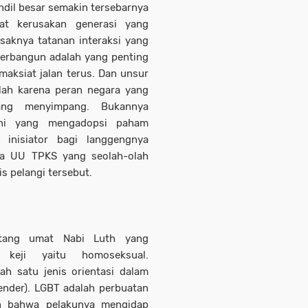
dil besar semakin tersebarnya
bat kerusakan generasi yang
saknya tatanan interaksi yang
terbangun adalah yang penting
maksiat jalan terus. Dan unsur
alah karena peran negara yang
ang menyimpang. Bukannya
ini yang mengadopsi paham
 inisiator bagi langgengnya
ya UU TPKS yang seolah-olah
s pelangi tersebut.
ntang umat Nabi Luth yang
 keji yaitu homoseksual.
h satu jenis orientasi dalam
gender). LGBT adalah perbuatan
an bahwa pelakunya mengidap