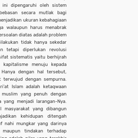
ini dipengaruhi oleh sistem
bebasan secara mutlak bagi
menjadikan ukuran kebahagiaan
gga walaupun harus menabrak
rsoalan diatas adalah problem
ilakukan tidak hanya sekedar
n tetapi diperlukan revolusi
at sistematis yaitu berhijrah
m kapitalisme menuju kepada
 Hanya dengan hal tersebut,
t terwujud dengan sempurna.
ri'at Islam adalah ketaqwaan
i muslim yang penuh dengan
a yang menjadi larangan-Nya.
ol masyarakat yang dibangun
adikan kehidupan ditengah
ruf nahi mungkar yang darinya
al maupun tindakan terhadap