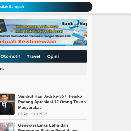
srael
Kodim 0306/50 Kota Libatkan BNN dalam Program TMMD Ke-129 untuk Cegah Penyalahgunaan Narkoba
asi Usaha di Google Maps bagi UMKM Mangallekana
S bagi UMKM di Mangallekana
Sambut Hari Jadi ke-357, Pemko Padang Apresiasi 12 Orang Tokoh Masyarakat
a Pemaksaan Pajak
i Penerapan Sistem Pendidikan Islam.
aat Negara Tak Lagi Percaya Rakyatnya
Otomotif
Travel
Opini
Pengelolaan Sampah Makin Efisien, Dosen Ilmu Komputer UPER Kembangkan Netrash
ps
soalan Sampah
Sambut Hari Jadi ke-357, Pemko
Padang Apresiasi 12 Orang Tokoh
Masyarakat
06 Agustus 2026
Generasi Emas Lahir dari
Penerapan Sistem Pendidikan