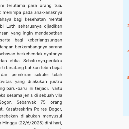
ni terutama para orang tua,
kut menimpa pada anak-anaknya
bahaya bagi kesehatan mental
i Luth seharusnya dijadikan
 insan yang ingin mendapatkan
erta bagi keberlangsungan
ng dengan berkembangnya sarana
bebasan berkehendak,nyatanya
 etika. Sebaliknya,perilaku
rti binatang bahkan lebih bejat
dari pemikiran sekuler telah
vitas yang dilakukan justru
 baru-baru ini terjadi, yaitu
s sesama jenis di sebuah vila
Bogor. Sebanyak 75 orang
. Kasatreskrim Polres Bogor,
rebekan dilakukan menyusul
a Minggu (22/6/2025) dini hari,