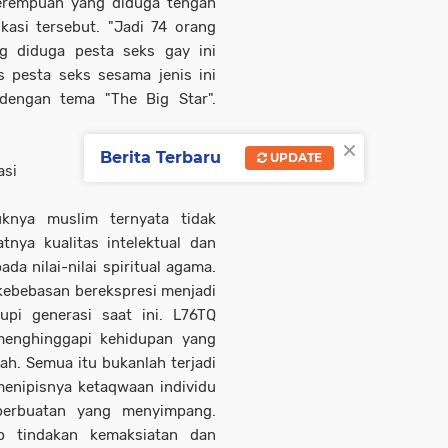
erempuan yang diduga tengah
kasi tersebut. "Jadi 74 orang
ang diduga pesta seks gay ini
s pesta seks sesama jenis ini
dengan tema "The Big Star".
×
Berita Terbaru
UPDATE
asi
uknya muslim ternyata tidak
nya kualitas intelektual dan
 nilai-nilai spiritual agama.
kebebasan berekspresi menjadi
pi generasi saat ini. L76TQ
menghinggapi kehidupan yang
h. Semua itu bukanlah terjadi
menipisnya ketaqwaan individu
perbuatan yang menyimpang.
p tindakan kemaksiatan dan