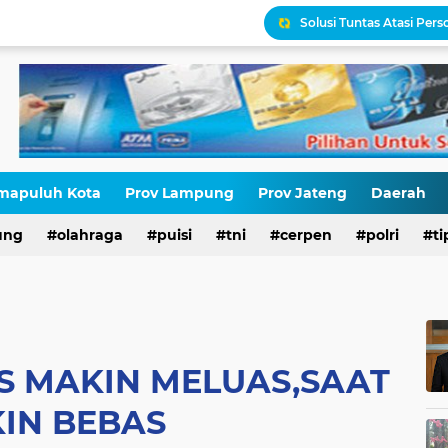
Menyoal Tembok Zionis I
Edukasi Profil dan Lok
Edukasi Pembuatan QRI
Kepatuhan Pajak Seras
Generasi Emas Lahir dar
Seragam untuk Pajak: S
mapuluh Kota
Prov Lampung
Prov Jateng
Daerah
ung
olahraga
puisi
tni
cerpen
polri
ti
Solusi Tuntas Atasi Per
S MAKIN MELUAS,SAAT
IN BEBAS