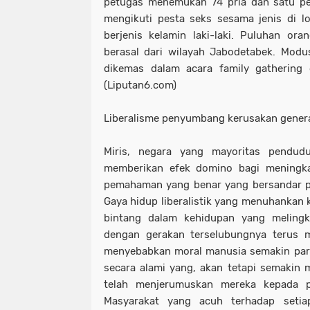
petugas menemukan 74 pria dan satu p
mengikuti pesta seks sesama jenis di lo
berjenis kelamin laki-laki. Puluhan or
berasal dari wilayah Jabodetabek. Modu
dikemas dalam acara family gathering 
(Liputan6.com)
Liberalisme penyumbang kerusakan gener
Miris, negara yang mayoritas pendud
memberikan efek domino bagi meningkat
pemahaman yang benar yang bersandar pada
Gaya hidup liberalistik yang menuhankan 
bintang dalam kehidupan yang melingku
dengan gerakan terselubungnya terus 
menyebabkan moral manusia semakin para
secara alami yang, akan tetapi semakin 
telah menjerumuskan mereka kepada 
Masyarakat yang acuh terhadap setia