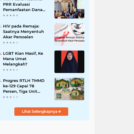
PRR Evaluasi
Pemanfaatan Dana
TKD di Lima Puluh
Kota
HIV pada Remaja:
Saatnya Menyentuh
Akar Persoalan
LGBT Kian Masif, Ke
Mana Umat
Melangkah?
Progres RTLH TMMD
ke-129 Capai 78
Persen, Tiga Unit
Rumah Bantuan Mulai
Rampung
Lihat Selengkapnya