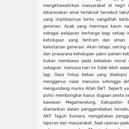
mengkhawatirkan masyarakat di negri i
dikarenakan amal terlaknat tersebut ta
yang implikasinya tentu sangatlah ber
generasi. Azab yang menimpa kaum nab
sebagai pelajaran berharga bagi setiap
kehidupan yang tentram dan aman s
kelestarian generasi. Akan tetapi, seiri
dan prasarana kehidupan yakni paham ke
bukan membawa pada kebaikan moral dan
sebagian manusia hari ini tidak lebih sepe
lagi. Gaya hidup bebas yang diadopsi 
menggerus nalar manusia sehingga akti
mengundang murka Allah SWT. Seperti yang
polisi membongkar kasus dugaan pesta sek
kawasan Megamendung, Kabupaten 
diamankan dalam penggerebekan tersebut
AKP Teguh Kumara, mengatakan pengge
laporan dari masyarakat. Saat operasi pad