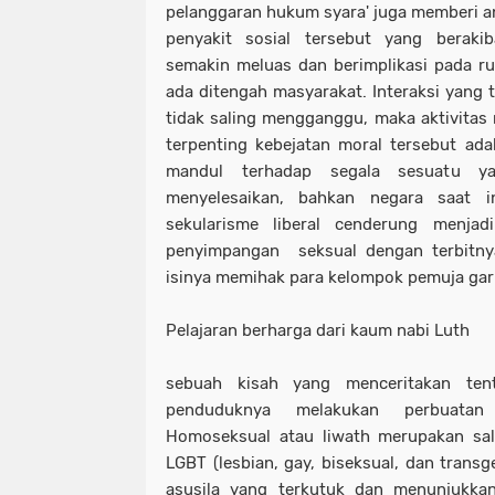
pelanggaran hukum syara' juga memberi an
penyakit sosial tersebut yang beraki
semakin meluas dan berimplikasi pada ru
ada ditengah masyarakat. Interaksi yang 
tidak saling mengganggu, maka aktivitas 
terpenting kebejatan moral tersebut ad
mandul terhadap segala sesuatu y
menyelesaikan, bahkan negara saat 
sekularisme liberal cenderung menjadi
penyimpangan seksual dengan terbitn
isinya memihak para kelompok pemuja gari
Pelajaran berharga dari kaum nabi Luth
sebuah kisah yang menceritakan te
penduduknya melakukan perbuatan
Homoseksual atau liwath merupakan sala
LGBT (lesbian, gay, biseksual, dan trans
asusila yang terkutuk dan menunjukk