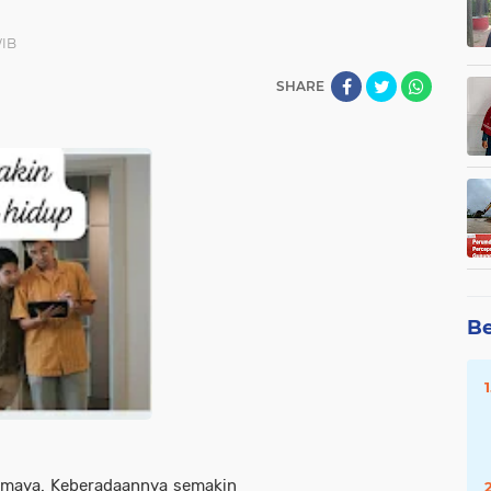
WIB
SHARE
Be
 maya. Keberadaannya semakin