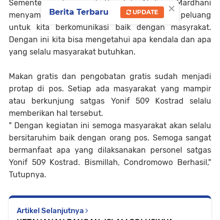
Sementera, danpos Lettu Inf Abdian Mardhani
×
Berita Terbaru
UPDATE
menyampaikan kegiatan ini adalah salah satu peluang
untuk kita berkomunikasi baik dengan masyrakat.
Dengan ini kita bisa mengetahui apa kendala dan apa
yang selalu masyarakat butuhkan.
Makan gratis dan pengobatan gratis sudah menjadi
protap di pos. Setiap ada masyarakat yang mampir
atau berkunjung satgas Yonif 509 Kostrad selalu
memberikan hal tersebut.
" Dengan kegiatan ini semoga masyarakat akan selalu
bersitaruhim baik dengan orang pos. Semoga sangat
bermanfaat apa yang dilaksanakan personel satgas
Yonif 509 Kostrad. Bismillah, Condromowo Berhasil,"
Tutupnya.
Artikel Selanjutnya