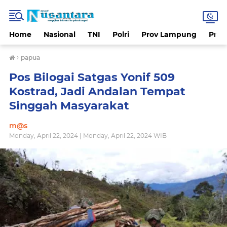
Home
Nasional
TNI
Polri
Prov Lampung
Prov
›
papua
Pos Bilogai Satgas Yonif 509
Kostrad, Jadi Andalan Tempat
Singgah Masyarakat
m@s
Monday, April 22, 2024 | Monday, April 22, 2024 WIB