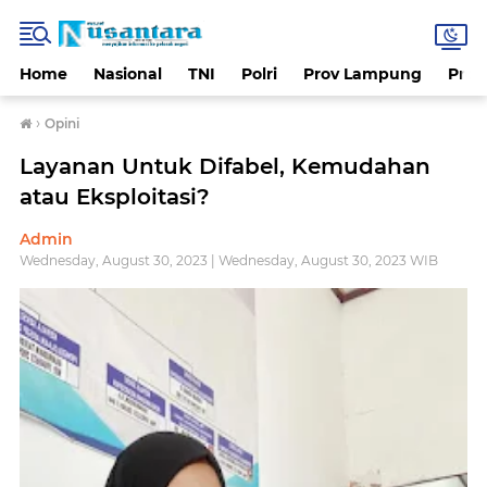
Home
Nasional
TNI
Polri
Prov Lampung
Prov
›
Opini
Layanan Untuk Difabel, Kemudahan
atau Eksploitasi?
Admin
Wednesday, August 30, 2023 | Wednesday, August 30, 2023 WIB