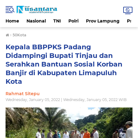
Home
Nasional
TNI
Polri
Prov Lampung
Prov
›
50Kota
Kepala BBPPKS Padang
Didampingi Bupati Tinjau dan
Serahkan Bantuan Sosial Korban
Banjir di Kabupaten Limapuluh
Kota
Rahmat Sitepu
Wednesday, January 05, 2022 | Wednesday, January 05, 2022 WIB