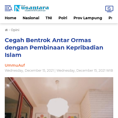
Home
Nasional
TNI
Polri
Prov Lampung
Prov
›
Opini
Cegah Bentrok Antar Ormas
dengan Pembinaan Kepribadian
Islam
UmmuAuf
Wednesday, December 15, 2021 | Wednesday, December 15, 2021 WIB