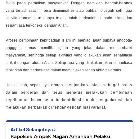
fokus pada perbaikan masyarakat. Dengan demikian bentrok-bentrok
yang terjadi saat ini bisa diminimalisir atau bahkan dicegah sehingga
aktivitas ormas pun hanya fokus untuk
berkontribusi pada
I
slam
dan
senantiasa
terkoneksi
dengan Allah.
P
roses pembinaan kepribadian
I
slam ini
menjadi jalan supaya
anggota
-
angggota ormas
memiliki tujuan yang jelas dalam memperbaiki
masyarakat
, sehingga
setiap aktivitas yang dilakukan akan senantiasa
terikat dengan aturan Allah. Setiap apa yang dilakukan akan senantiasa
dipikirkan
dan berhati-hati dalam memutuskan setiap aktivitas ormas.
Untuk itulah, sepatutnya
ormas menjadikan Islam sebagai nafas
dalam bergerak dan terus menerus melakukan pembinaan
kepribadian Islam serta berkontribusi untuk mengedukasi dan
melakukan perbaikan di tengah-tengah masyarakat.[]
Artikel Selanjutnya
Kapolsek Ampek Nagari Amankan Pelaku