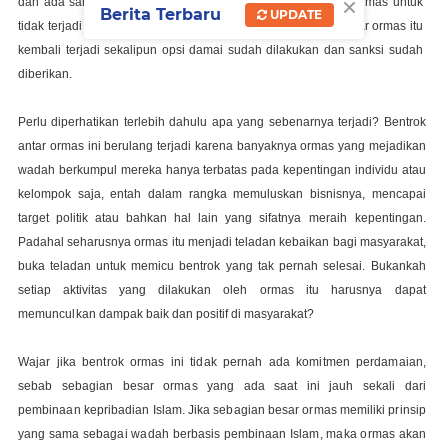
×
dan ada sanksi untuk efek jera itu tidaklah
menjamin antar ormas untuk
Berita Terbaru
UPDATE
tidak terjadi bentrok kembali, bisa kita lihat bahwa bentrok antar
ormas itu
kembali terjadi sekalipun opsi damai sudah dilakukan dan sanksi sudah
diberikan.
Perlu diperhatikan terlebih dahulu apa yang sebenarnya terjadi
? B
entrok
antar ormas ini berulang
terjadi karena banyaknya ormas yang mejadikan
wadah berkumpul mereka hanya terbatas pada
kepentingan individu atau
kelompok saja, entah dalam rangka memuluskan bisnisnya, mencapai
target politik atau bahkan hal lain yang
sifatnya
meraih
kepentingan.
Padahal seharusnya ormas itu menjadi teladan kebaikan bagi masyarakat,
buka teladan untuk m
e
micu bentrok yang tak pernah selesai.
Bukankah
setiap aktivitas yang dilakukan oleh ormas itu
harusnya
dapat
memunculkan
dampak
baik
dan
positif
di
masyarakat
?
Wajar jika bentrok ormas ini tidak pernah ada komitmen perdamaian,
sebab sebagian besar ormas yang ada saat ini jauh sekali dari
pembinaan kepribadian Islam. Jika sebagian besar ormas memiliki prinsip
yang sama sebagai wadah berbasis pembinaan Islam, maka ormas akan