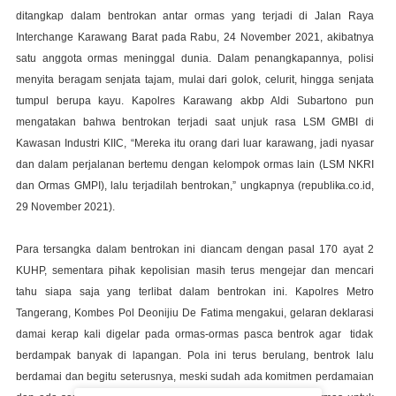
ditangkap dalam bentrokan antar ormas yang terjadi di Jalan Raya
Interchange Karawang Barat
pada
Rabu,
24
November
2021,
akibatnya
satu
anggota
ormas
meninggal
dunia.
Dalam
penangkapannya, polisi
menyita beragam senjata tajam, mulai dari golok, celurit, hingga senjata
tumpul
berupa
kayu. Kapolres Karawang akbp Aldi Subartono pun
mengatakan
bahwa bentrokan terjadi saat unjuk rasa
LSM GMBI di
Kawasan Industri KIIC, “Mereka itu orang dari luar karawang, jadi nyasar
dan
dalam perjalanan bertemu dengan kelompok ormas lain (LSM NKRI
dan Ormas GMPI), lalu
terjadilah
bentrokan
,
”
ungkap
nya
(
republika.co.id
,
2
9
November 2021)
.
Para tersangka dalam bentrokan ini diancam dengan pasal 170 ayat 2
KUHP, sementara pihak
kepolisian masih terus mengejar dan mencari
tahu siapa saja yang terlibat dalam bentrokan ini
.
Kapolres Metro
Tangerang, Kombes Pol Deonijiu De
Fatima
mengakui,
gelaran
deklarasi
damai
kerap
kali
digelar
pada
ormas-ormas
pasca
bentrok
agar
tidak
berdampak banyak di
lapangan. Pola ini terus berulang, bentrok lalu
berdamai dan begitu
seterusnya, meski sudah ada komitmen perdamaian