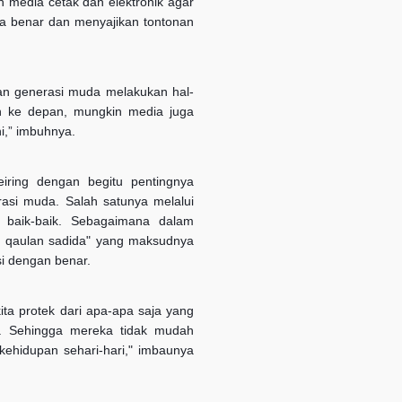
n media cetak dan elektronik agar
ra benar dan menyajikan tontonan
kan generasi muda melakukan hal-
an ke depan, mungkin media juga
i,” imbuhnya.
eiring dengan begitu pentingnya
rasi muda. Salah satunya melalui
 baik-baik. Sebagaimana dalam
lu qaulan sadida" yang maksudnya
si dengan benar.
kita protek dari apa-apa saja yang
ta. Sehingga mereka tidak mudah
kehidupan sehari-hari," imbaunya