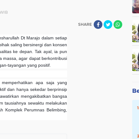
7 WIB
SHARE
sharullah Dt Marajo dalam setiap
hak saling bersinergi dan konsen
litas ke depan. Tak ayal, ia pun
massa, agar dapat berkontribusi
an-tayangan yang positif.
at memperhatikan
apa saja yang
ktif dan hanya sekedar berprinsip
Be
hawatirkan mengakibatkan bangsa
lam tausiahnya sewaktu melakukan
ah Komplek Perumnas Belimbing,