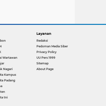
Layanan
bon
Redaksi
N
Pedoman Media Siber
K
Privacy Policy
ai Wartawan
UU Pers 1999
jar
Sitemap
k Nagari
About Page
ita Kampus
ita Padang
ma
ten
ta tni