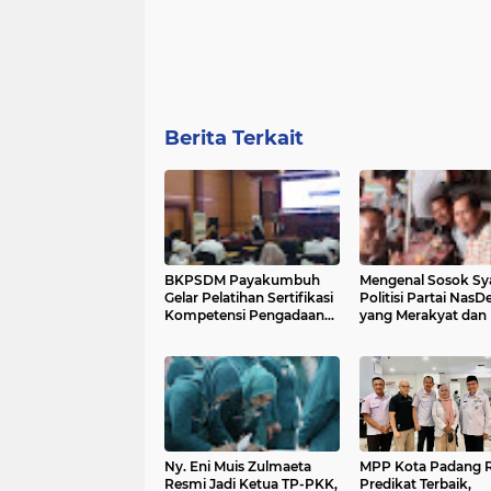
Berita Terkait
BKPSDM Payakumbuh
Mengenal Sosok Sya
Gelar Pelatihan Sertifikasi
Politisi Partai Nas
Kompetensi Pengadaan
yang Merakyat dan
Barang dan Jasa
Profile
Ny. Eni Muis Zulmaeta
MPP Kota Padang R
Resmi Jadi Ketua TP-PKK,
Predikat Terbaik,