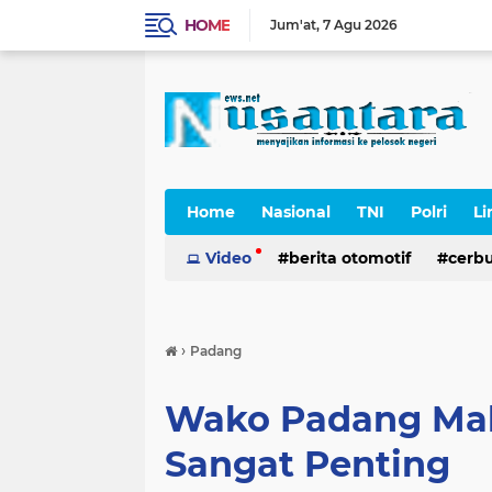
HOME
Jum'at
7 Agu 2026
Home
Nasional
TNI
Polri
Li
Cerpen
Video
berita otomotif
cerb
›
Padang
Wako Padang Mah
Sangat Penting