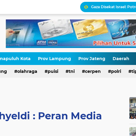
Gaza Disekat Israel: Pot
Pajak, Aparat, dan Krisi
STOP NORMALISASI LG
Antara HAM dan Hukum 
mapuluh Kota
Prov Lampung
Prov Jateng
Daerah
Palestina Terbelah, Uma
ung
olahraga
puisi
tni
cerpen
polri
ti
Kepatuhan Pajak atau 
yeldi : Peran Media