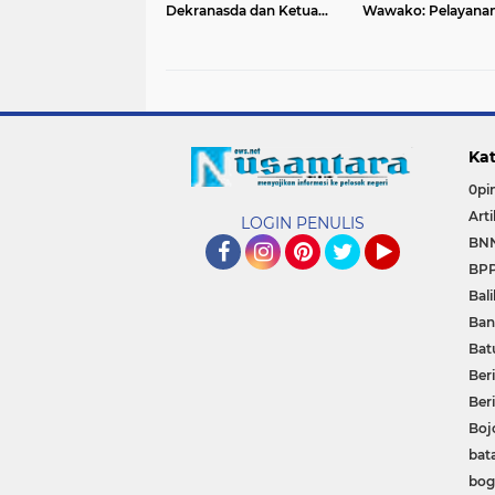
Dekranasda dan Ketua
Wawako: Pelayana
Tim Pembina Posyandu
Prima Jadi Prioritas
Kota Payakumbuh
Kat
0pin
Arti
LOGIN PENULIS
BN
BP
Facebook
Instagram
Pinterest
Twitter
YouTube
Bal
Ban
Bat
Beri
Ber
Boj
bat
bog