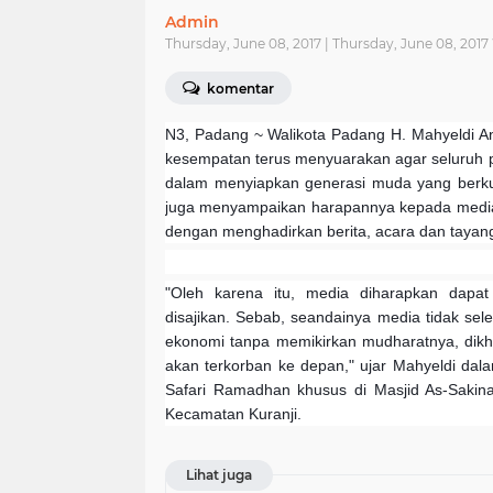
Admin
Thursday, June 08, 2017 | Thursday, June 08, 201
komentar
N3, Padang ~
Walikota Padang H. Mahyeldi An
kesempatan terus menyuarakan agar seluruh pi
dalam menyiapkan generasi muda yang berkua
juga menyampaikan harapannya kepada media 
dengan menghadirkan berita, acara dan tayang
"Oleh karena itu, media diharapkan dap
disajikan. Sebab, seandainya media tidak sele
ekonomi tanpa memikirkan mudharatnya, dik
akan terkorban ke depan," ujar Mahyeldi da
Safari Ramadhan khusus di Masjid As-Sakin
Kecamatan Kuranji.
Lihat juga