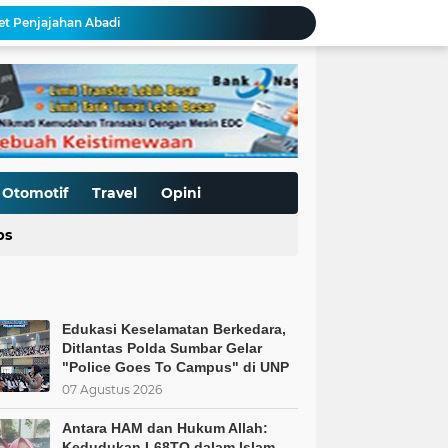
ret Penjajahan Abadi
BoP dan New Gaza adalah Tipuan: Palestina Hanya Merdeka dengan Sistem Islam
Kurnia Nugraha Raih Penghargaan Indonesia Public Relations Top Leader 2026
s Kepercayaan Publik
BT & GENDER FLUID DI SEKOLAH
Hari Anak Nasional: Mampukah Sistem Kapitalisme Menjamin Perlindungan Anak?
Edukasi Keselamatan Berkedara, Ditlantas Polda Sumbar Gelar "Police Goes To Campus" di UNP
Allah: Kedudukan L68TQ dalam Islam
Otomotif
Travel
Opini
t Islam Harus Berbuat Apa?
ps
Pemaksaan Pajak?
Edukasi Keselamatan Berkedara,
Ditlantas Polda Sumbar Gelar
"Police Goes To Campus" di UNP
07 Agustus 2026
Antara HAM dan Hukum Allah:
Kedudukan L68TQ dalam Islam