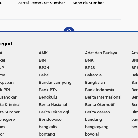
n
Partai Demokrat Sumbar
Kapolda Sumbar
Gantikan Komjen Gatot
egori
i
AMK
Adat dan Budaya
Am
kel
BIN
BNK
BN
NP
BPJN
BPJS
BP
PW
Babel
Bakamla
Bal
ikpapan
Bandar Lampung
Bangkalan
Ban
k BRI
Bank BTN
Bank Indonesia
Ban
usangkar
Bengkulu
Berita Internasional
Ber
ta Kriminal
Berita Nasional
Berita Otomotif
Ber
ita Sumbar
Berita Teknologi
Berita daerah
Bi
onegoro
Bondowoso
bandung
ban
am
bengkalis
bengkayang
beri
or
bontang
boyolali