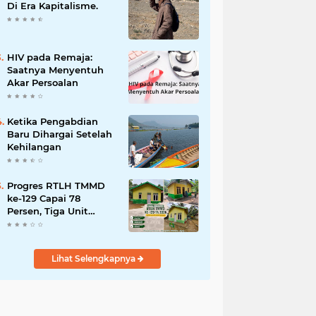
Bencana
Di Era Kapitalisme.
HIV pada Remaja:
Saatnya Menyentuh
Akar Persoalan
Ketika Pengabdian
Baru Dihargai Setelah
Kehilangan
Progres RTLH TMMD
ke-129 Capai 78
Persen, Tiga Unit
Rumah Bantuan Mulai
Rampung
Lihat Selengkapnya