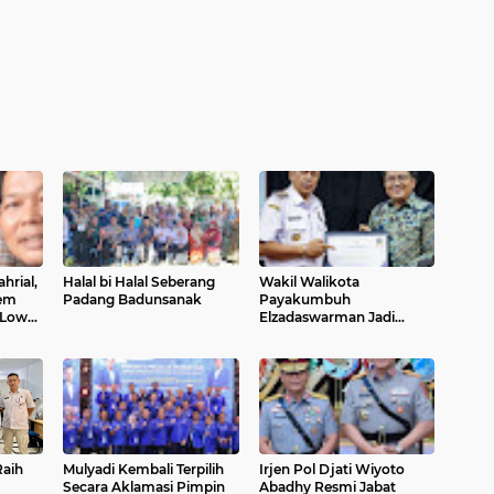
hrial,
Halal bi Halal Seberang
Wakil Walikota
Dem
Padang Badunsanak
Payakumbuh
 Low
Elzadaswarman Jadi
Narasumber Pada HLM
TP2DD Perwakilan Bank
Indonesia Sumbar
aih
Mulyadi Kembali Terpilih
Irjen Pol Djati Wiyoto
Secara Aklamasi Pimpin
Abadhy Resmi Jabat