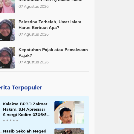
07 Agustus 2026
Palestina Terbelah, Umat Islam
Harus Berbuat Apa?
07 Agustus 2026
Kepatuhan Pajak atau Pemaksaan
Pajak?
07 Agustus 2026
rita Terpopuler
Kalaksa BPBD Zaimar
Hakim, S.H Apresiasi
Sinergi Kodim 0306/50
Kota dalam
Penguatan Mitigasi
dan Penanganan
Nasib Sekolah Negeri