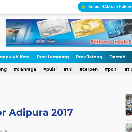
Antara HAM dan Hukum 
Palestina Terbelah, Uma
Kepatuhan Pajak atau 
Gaza Disekat Israel: Pot
Pajak, Aparat, dan Krisi
STOP NORMALISASI LG
mapuluh Kota
Prov Lampung
Prov Jateng
Daerah
ung
olahraga
puisi
tni
cerpen
polri
ti
r Adipura 2017
7 WIB