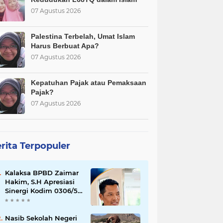
07 Agustus 2026
Palestina Terbelah, Umat Islam
Harus Berbuat Apa?
07 Agustus 2026
Kepatuhan Pajak atau Pemaksaan
Pajak?
07 Agustus 2026
rita Terpopuler
Kalaksa BPBD Zaimar
Hakim, S.H Apresiasi
Sinergi Kodim 0306/50
Kota dalam
Penguatan Mitigasi
dan Penanganan
Nasib Sekolah Negeri