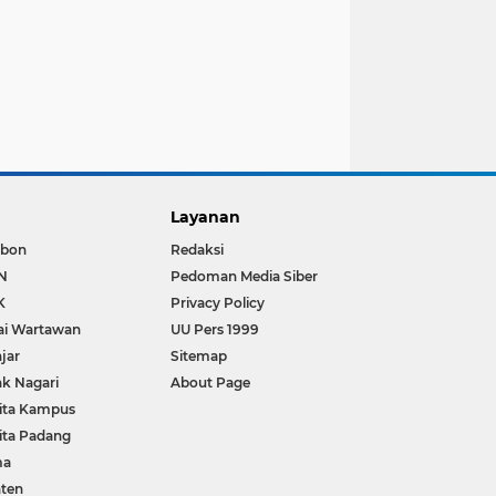
Layanan
bon
Redaksi
N
Pedoman Media Siber
K
Privacy Policy
ai Wartawan
UU Pers 1999
jar
Sitemap
k Nagari
About Page
ita Kampus
ita Padang
ma
ten