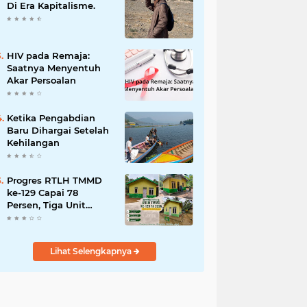
Bencana
Di Era Kapitalisme.
HIV pada Remaja:
Saatnya Menyentuh
Akar Persoalan
Ketika Pengabdian
Baru Dihargai Setelah
Kehilangan
Progres RTLH TMMD
ke-129 Capai 78
Persen, Tiga Unit
Rumah Bantuan Mulai
Rampung
Lihat Selengkapnya