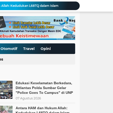
Allah: Kedudukan L68TQ dalam Islam
t Islam Harus Berbuat Apa?
Pemaksaan Pajak?
ret Penjajahan Abadi
BoP dan New Gaza adalah Tipuan: Palestina Hanya Merdeka dengan Sistem Islam
Kurnia Nugraha Raih Penghargaan Indonesia Public Relations Top Leader 2026
s Kepercayaan Publik
BT & GENDER FLUID DI SEKOLAH
Otomotif
Travel
Opini
Hari Anak Nasional: Mampukah Sistem Kapitalisme Menjamin Perlindungan Anak?
ps
Edukasi Keselamatan Berkedara, Ditlantas Polda Sumbar Gelar "Police Goes To Campus" di UNP
Edukasi Keselamatan Berkedara,
Ditlantas Polda Sumbar Gelar
"Police Goes To Campus" di UNP
07 Agustus 2026
Antara HAM dan Hukum Allah:
Kedudukan L68TQ dalam Islam