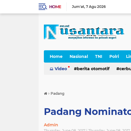
HOME
Jum'at
7 Agu 2026
Home
Nasional
TNI
Polri
Li
Cerpen
Video
berita otomotif
cerb
›
Padang
Padang Nominato
Admin
Thursday, June 08, 2017 | Thursday, June 08, 201