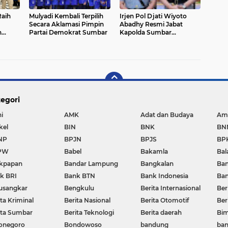
aih
Mulyadi Kembali Terpilih
Irjen Pol Djati Wiyoto
Secara Aklamasi Pimpin
Abadhy Resmi Jabat
n
Partai Demokrat Sumbar
Kapolda Sumbar
Gantikan Komjen Gatot
egori
i
AMK
Adat dan Budaya
Am
kel
BIN
BNK
BN
NP
BPJN
BPJS
BP
PW
Babel
Bakamla
Bal
ikpapan
Bandar Lampung
Bangkalan
Ban
k BRI
Bank BTN
Bank Indonesia
Ban
usangkar
Bengkulu
Berita Internasional
Ber
ta Kriminal
Berita Nasional
Berita Otomotif
Ber
ita Sumbar
Berita Teknologi
Berita daerah
Bi
onegoro
Bondowoso
bandung
ban