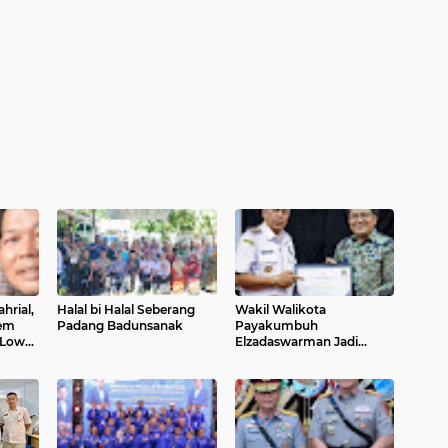
hrial,
Halal bi Halal Seberang
Wakil Walikota
Dem
Padang Badunsanak
Payakumbuh
 Low
Elzadaswarman Jadi
Narasumber Pada HLM
TP2DD Perwakilan Bank
Indonesia Sumbar