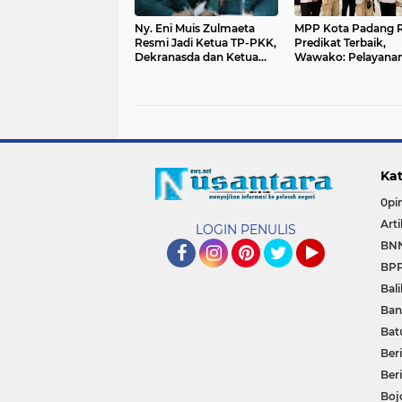
Ny. Eni Muis Zulmaeta
MPP Kota Padang R
Resmi Jadi Ketua TP-PKK,
Predikat Terbaik,
Dekranasda dan Ketua
Wawako: Pelayana
Tim Pembina Posyandu
Prima Jadi Prioritas
Kota Payakumbuh
Kat
0pin
Arti
LOGIN PENULIS
BN
BP
Facebook
Instagram
Pinterest
Twitter
YouTube
Bal
Ban
Bat
Beri
Ber
Boj