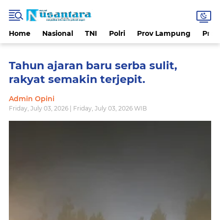
Home
Nasional
TNI
Polri
Prov Lampung
Prov
Tahun ajaran baru serba sulit,
rakyat semakin terjepit.
Admin Opini
Friday, July 03, 2026 | Friday, July 03, 2026 WIB