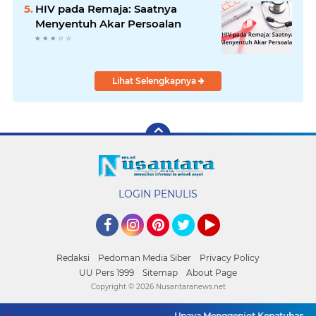
HIV pada Remaja: Saatnya
Menyentuh Akar Persoalan
Lihat Selengkapnya
LOGIN PENULIS
Facebook
Instagram
Pinterest
Twitter
YouTube
Redaksi
Pedoman Media Siber
Privacy Policy
UU Pers 1999
Sitemap
About Page
Copyright ©
2026 Nusantaranews.net
Upaya Menggenjot Kepatuhan Paja