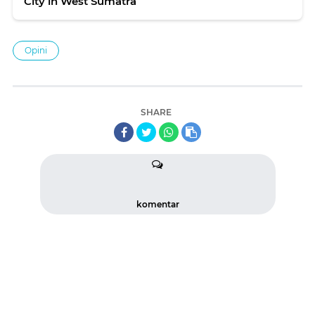
City in West Sumatra
Opini
SHARE
komentar