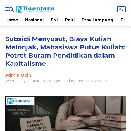
Home
Nasional
TNI
Polri
Prov Lampung
Prov
Subsidi Menyusut, Biaya Kuliah
Melonjak, Mahasiswa Putus Kuliah:
Potret Buram Pendidikan dalam
Kapitalisme
Admin Opini
Wednesday, June 10, 2026 | Wednesday, June 10, 2026 WIB