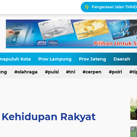
Antara HAM dan Hukum 
Palestina Terbelah, Uma
Kepatuhan Pajak atau 
Gaza Disekat Israel: Pot
mapuluh Kota
Prov Lampung
Prov Jateng
Daerah
HIV di Kalangan Pelajar,
ung
olahraga
puisi
tni
cerpen
polri
ti
Erik Abdullah: "Sejak Aw
 Kehidupan Rakyat