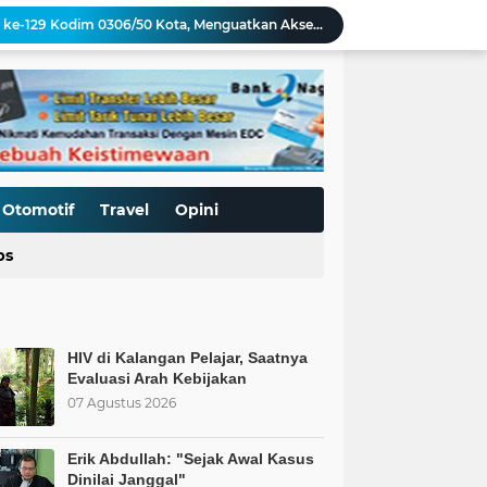
Pengerasan Jalan TMMD ke-129 Kodim 0306/50 Kota, Menguatkan Akses Menuju Kemajuan Nagari
Edukasi Keselamatan Berkedara, Ditlantas Polda Sumbar Gelar "Police Goes To Campus" di UNP
Allah: Kedudukan L68TQ dalam Islam
t Islam Harus Berbuat Apa?
Pemaksaan Pajak?
ret Penjajahan Abadi
BoP dan New Gaza adalah Tipuan: Palestina Hanya Merdeka dengan Sistem Islam
Kurnia Nugraha Raih Penghargaan Indonesia Public Relations Top Leader 2026
Otomotif
Travel
Opini
 Saatnya Evaluasi Arah Kebijakan
ps
al Kasus Dinilai Janggal"
HIV di Kalangan Pelajar, Saatnya
Evaluasi Arah Kebijakan
07 Agustus 2026
Erik Abdullah: "Sejak Awal Kasus
Dinilai Janggal"