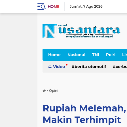
HOME
Jum'at
7 Agu 2026
Home
Nasional
TNI
Polri
Li
Cerpen
Video
berita otomotif
cerb
›
Opini
Rupiah Melemah,
Makin Terhimpit