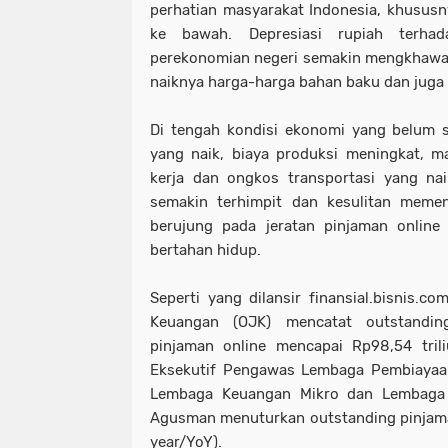
perhatian masyarakat Indonesia, khusus
ke bawah. Depresiasi rupiah terha
perekonomian negeri semakin mengkhawat
naiknya harga-harga bahan baku dan juga 
Di tengah kondisi ekonomi yang belum s
yang naik, biaya produksi meningkat, 
kerja dan ongkos transportasi yang na
semakin terhimpit dan kesulitan meme
berujung pada jeratan pinjaman online 
bertahan hidup.
Seperti yang dilansir finansial.bisnis.c
Keuangan (OJK) mencatat outstandin
pinjaman online mencapai Rp98,54 tril
Eksekutif Pengawas Lembaga Pembiayaan
Lembaga Keuangan Mikro dan Lembaga
Agusman menuturkan outstanding pinjama
year/YoY).