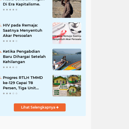
Bencana
Di Era Kapitalisme.
HIV pada Remaja:
Saatnya Menyentuh
Akar Persoalan
Ketika Pengabdian
Baru Dihargai Setelah
Kehilangan
Progres RTLH TMMD
ke-129 Capai 78
Persen, Tiga Unit
Rumah Bantuan Mulai
Rampung
Lihat Selengkapnya