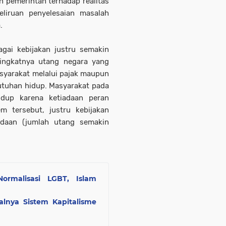
n pemerintah terhadap realitas
eliruan penyelesaian masalah
.
agai kebijakan justru semakin
ingkatnya utang negara yang
syarakat melalui pajak maupun
utuhan hidup. Masyarakat pada
idup karena ketiadaan peran
m tersebut, justru kebijakan
daan (jumlah utang semakin
Normalisasi LGBT, Islam
alnya Sistem Kapitalisme