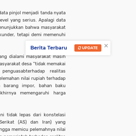
ta pinjol menjadi tanda nyata
vel yang serius. Apalagi data
menunjukkan bahwa masyarakat
kunder, tetapi demi memenuhi
×
Berita Terbaru
UPDATE
ang dialami masyarakat masih
asyarakat desa “tidak memakai
 penguasabterhadap realitas
elemahan nilai rupiah terhadap
a barang impor, bahan baku
akhirnya memengaruhi harga
ni tidak lepas dari konstelasi
 Serikat (AS) dan Iran) yang
ingga memicu pelemahnya nilai