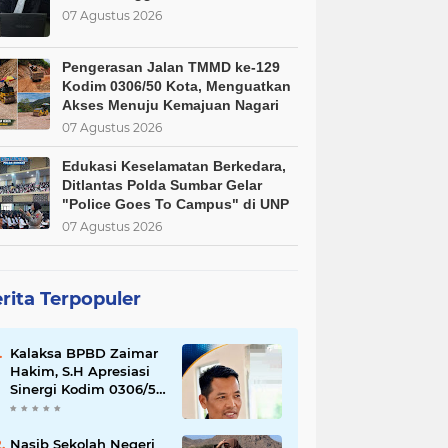
07 Agustus 2026
Pengerasan Jalan TMMD ke-129
Kodim 0306/50 Kota, Menguatkan
Akses Menuju Kemajuan Nagari
07 Agustus 2026
Edukasi Keselamatan Berkedara,
Ditlantas Polda Sumbar Gelar
"Police Goes To Campus" di UNP
07 Agustus 2026
rita Terpopuler
Kalaksa BPBD Zaimar
Hakim, S.H Apresiasi
Sinergi Kodim 0306/50
Kota dalam
Penguatan Mitigasi
dan Penanganan
Nasib Sekolah Negeri