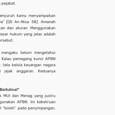
 pejabat.
 menyuruh kamu menyampaikan
a” [QS An-Nisa: 58]. Amanah
ukan dan aturan. Menggunakan
dasar hukum yang jelas adalah
rsebut.
t mengaku belum mengetahui
h. Kalau pemegang kunci APBN
: tata kelola keuangan negara
 jejak anggaran. Keduanya
Baitulmal*
uk MUI dan Menag yang justru
unakan APBN. Ini kekeliruan
el “boleh” pada penyimpangan,