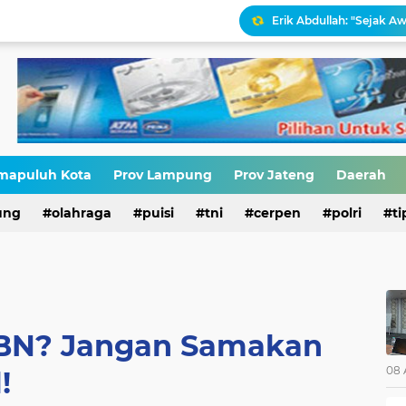
Erik Abdullah: "Sejak Aw
Antara HAM dan Hukum 
Narasi Pajak Bukan Solu
Ironisasi Kemerdekaan
mapuluh Kota
Prov Lampung
Prov Jateng
Daerah
ung
olahraga
puisi
tni
cerpen
polri
ti
HIV di Kalangan Pelajar,
BN? Jangan Samakan
08 
!