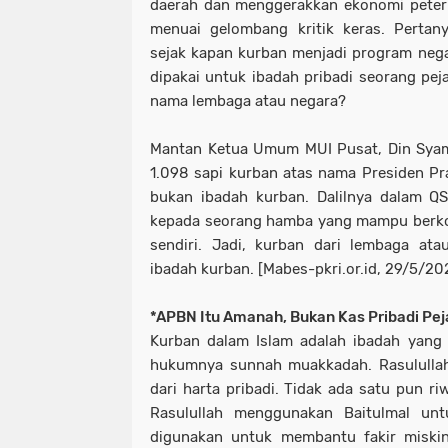
daerah dan menggerakkan ekonomi peternak 
menuai gelombang kritik keras. Pertan
sejak kapan kurban menjadi program neg
dipakai untuk ibadah pribadi seorang pej
nama lembaga atau negara?
Mantan Ketua Umum MUI Pusat, Din Syam
1.098 sapi kurban atas nama Presiden P
bukan ibadah kurban. Dalilnya dalam QS
kepada seorang hamba yang mampu berkor
sendiri. Jadi, kurban dari lembaga ata
ibadah kurban. [Mabes-pkri.or.id, 29/5/20
*APBN Itu Amanah, Bukan Kas Pribadi Pej
Kurban dalam Islam adalah ibadah yang
hukumnya sunnah muakkadah. Rasulullah
dari harta pribadi. Tidak ada satu pun r
Rasulullah menggunakan Baitulmal untu
digunakan untuk membantu fakir misk