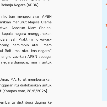
Belanja Negara (APBN).
wan kurban menggunakan APBN
emikian menurut Majelis Ulama
atwa, Asrorun Niam Sholeh,
h kepala negara menggunakan
lah sah. Praktik ini di-qiyas-
eorang pemimpin atau imam
i Baitulmal atau kas negara.”
 meng-qiyas-kan APBN sebagai
i negara dianggap murni untuk
n Umar, MA, turut membenarkan
ggaran itu dialokasikan untuk
at [Kompas.com, 28/5/2026].
membantu distribusi daging ke