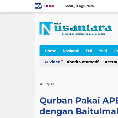
HOME
Sabtu
8 Agu 2026
Home
Nasional
TNI
Polri
Li
Cerpen
Video
berita otomotif
cerb
›
Opini
Qurban Pakai AP
dengan Baitulmal