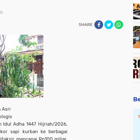
IB
SHARE
Be
 Asri
ologis
 Idul Adha 1447 Hijriah/2026,
kor sapi kurban ke berbagai
itaksir mencapai Rp100 miliar,