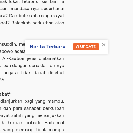
lokal. Tetapi di sisi lain, ia
yaan mendasarnya sederhana:
ara? Dan bolehkah uang rakyat
abat? Bolehkah berkurban atas
×
suddin, menegaskan: polemik
Berita Terbaru
UPDATE
rabowo adalah bantuan negara,
 Al-Kautsar jelas dialamatkan
ban dengan dana dari dirinya
u negara tidak dapat disebut
26]
abat*
 dianjurkan bagi yang mampu,
 dan para sahabat berkurban
iwayat sahih yang menunjukkan
k kurban pribadi. Baitulmal
in yang memang tidak mampu