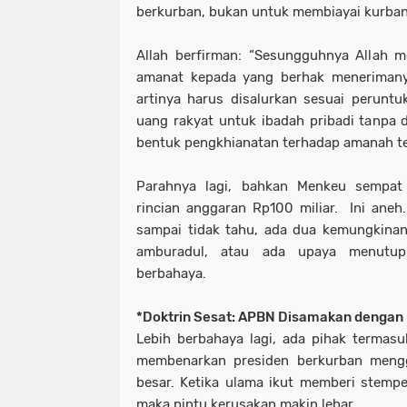
berkurban, bukan untuk membiayai kurban
Allah berfirman: “Sesungguhnya Allah
amanat kepada yang berhak menerimany
artinya harus disalurkan sesuai perunt
uang rakyat untuk ibadah pribadi tanpa 
bentuk pengkhianatan terhadap amanah te
Parahnya lagi, bahkan Menkeu sempa
rincian anggaran Rp100 miliar. Ini ane
sampai tidak tahu, ada dua kemungkinan
amburadul, atau ada upaya menutupi
berbahaya.
*Doktrin Sesat: APBN Disamakan dengan 
Lebih berbahaya lagi, ada pihak termas
membenarkan presiden berkurban mengg
besar. Ketika ulama ikut memberi stemp
maka pintu kerusakan makin lebar.