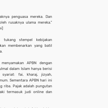
saknya penguasa mereka. Dan
leh rusaknya ulama mereka.”
i]
n tukang stempel kebijakan
ukan membenarkan yang batil
a.
ng menyamakan APBN dengan
ulmal dalam Islam hanya berisi
ariat: fai, kharaj, jizyah,
umum. Sementara APBN hari ini
ng riba. Pajak adalah pungutan
aki termasuk judi online dan