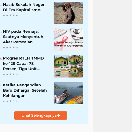
dan Penanganan
Nasib Sekolah Negeri
Bencana
Di Era Kapitalisme.
HIV pada Remaja:
Saatnya Menyentuh
Akar Persoalan
Progres RTLH TMMD
ke-129 Capai 78
Persen, Tiga Unit
Rumah Bantuan Mulai
Rampung
Ketika Pengabdian
Baru Dihargai Setelah
Kehilangan
Lihat Selengkapnya