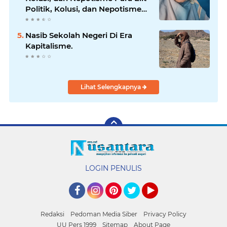
Politik, Kolusi, dan Nepotisme
Para Elit Politik
Nasib Sekolah Negeri Di Era
Kapitalisme.
Lihat Selengkapnya
LOGIN PENULIS
Facebook
Instagram
Pinterest
Twitter
YouTube
Redaksi
Pedoman Media Siber
Privacy Policy
UU Pers 1999
Sitemap
About Page