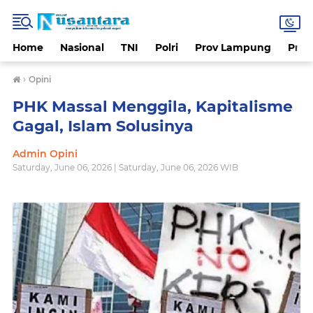
Home
Nasional
TNI
Polri
Prov Lampung
Prov
›
Opini
PHK Massal Menggila, Kapitalisme
Gagal, Islam Solusinya
Admin Opini
Saturday, June 06, 2026 | Saturday, June 06, 2026 WIB