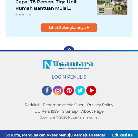
Capai 78 Persen, Tiga Unit
Rumah Bantuan Mulai
Rampung
Lihat Selengkapnya
LOGIN PENULIS
Facebook
Instagram
Pinterest
Twitter
YouTube
Redaksi
Pedoman Media Siber
Privacy Policy
UU Pers 1999
Sitemap
About Page
Copyright ©
2026 Nusantaranews.net
50 Kota, Menguatkan Akses Menuju Kemajuan Nagari
Edukasi Keselama