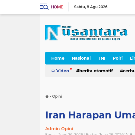
HOME
Sabtu
8 Agu 2026
Home
Nasional
TNI
Polri
Li
Cerpen
Video
berita otomotif
cerb
›
Opini
Iran Harapan Um
Admin Opini
Friday, June 26, 2026 | Friday, June 26, 2026 WIB