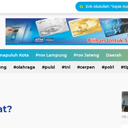
Erik Abdullah: "Sejak Aw
Antara HAM dan Hukum 
Narasi Pajak Bukan Solu
Ironisasi Kemerdekaan
mapuluh Kota
Prov Lampung
Prov Jateng
Daerah
ung
olahraga
puisi
tni
cerpen
polri
ti
HIV di Kalangan Pelajar,
at?
08 