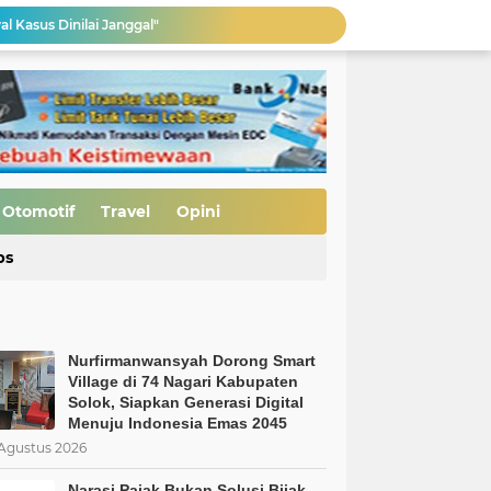
al Kasus Dinilai Janggal"
Pengerasan Jalan TMMD ke-129 Kodim 0306/50 Kota, Menguatkan Akses Menuju Kemajuan Nagari
Edukasi Keselamatan Berkedara, Ditlantas Polda Sumbar Gelar "Police Goes To Campus" di UNP
Allah: Kedudukan L68TQ dalam Islam
Nurfirmanwansyah Dorong Smart Village di 74 Nagari Kabupaten Solok, Siapkan Generasi Digital Menuju Indonesia Emas 2045
si Bijak
Pembukaan Jalan TMMD ke-129 Capai 90 Persen, Pengerasan Mulai Dikebut
Otomotif
Travel
Opini
MBG Bukan Solusi tapi Korupsi, Kolusi, dan Nepotisme Para Elit Politik, Kolusi, dan Nepotisme Para Elit Politik
ps
 Saatnya Evaluasi Arah Kebijakan
Nurfirmanwansyah Dorong Smart
Village di 74 Nagari Kabupaten
Solok, Siapkan Generasi Digital
Menuju Indonesia Emas 2045
Agustus 2026
Narasi Pajak Bukan Solusi Bijak