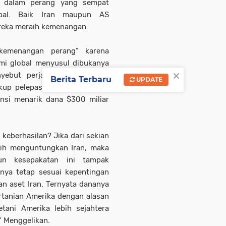
er dalam perang yang sempat
obal. Baik Iran maupun AS
reka meraih kemenangan.
kemenangan perang” karena
i global menyusul dibukanya
×
ebut perjanjian ini sebagai
Berita Terbaru
UPDATE
up pelepasan aset Iran yang
ensi menarik dana $300 miliar
eberhasilan? Jika dari sekian
bih menguntungkan Iran, maka
pun kesepakatan ini tampak
nnya tetap sesuai kepentingan
ran aset Iran. Ternyata dananya
rtanian Amerika dengan alasan
tani Amerika lebih sejahtera
” Menggelikan.