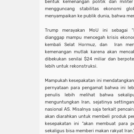
bentuk kemenangan politik dan milit
mengguncang stabilitas ekonomi gl
menyampaikan ke publik dunia, bahwa me
Trump merayakan MoU ini sebagai “
dianggap mampu mencegah krisis ekonom
kembali Selat Hormuz, dan Iran meny
kemenangan mutlak karena akan mencak
dibekukan senilai $24 miliar dan berpot
lebih untuk rekonstruksi.
Mampukah kesepakatan ini mendatangkan k
pernyataan para pengamat bahwa ini le
penulis lebih melihat bahwa sekali
menguntungkan Iran, sejatinya settinga
nasional AS. Misalnya saja terkait pencai
akan diarahkan untuk membeli produk pe
kesepakatan ini “akan membuat para pe
sekaligus bisa memberi makan rakyat Iran.