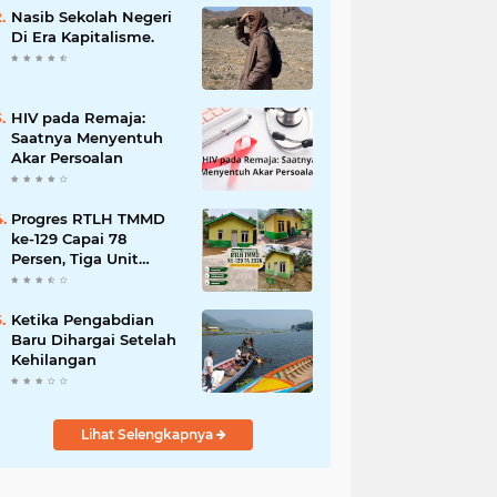
dan Penanganan
Nasib Sekolah Negeri
Bencana
Di Era Kapitalisme.
HIV pada Remaja:
Saatnya Menyentuh
Akar Persoalan
Progres RTLH TMMD
ke-129 Capai 78
Persen, Tiga Unit
Rumah Bantuan Mulai
Rampung
Ketika Pengabdian
Baru Dihargai Setelah
Kehilangan
Lihat Selengkapnya